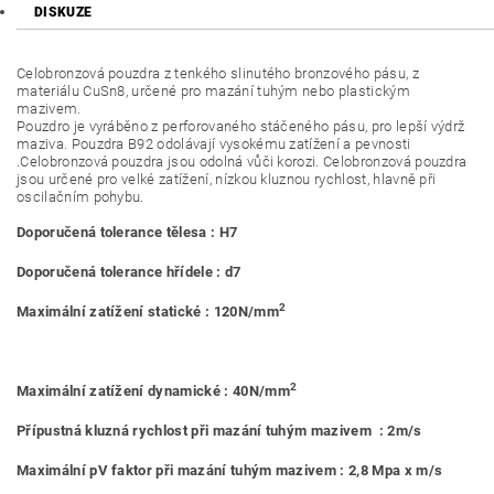
DISKUZE
Celobronzová pouzdra z tenkého slinutého bronzového pásu, z
materiálu CuSn8, určené pro mazání tuhým nebo plastickým
mazivem.
Pouzdro je vyráběno z perforovaného stáčeného pásu, pro lepší výdrž
maziva. Pouzdra B92 odolávají vysokému zatížení a pevnosti
.Celobronzová pouzdra jsou odolná vůči korozi. Celobronzová pouzdra
jsou určené pro velké zatížení, nízkou kluznou rychlost, hlavně při
oscilačním pohybu.
Doporučená tolerance tělesa : H7
Doporučená tolerance hřídele : d7
2
Maximální zatížení statické : 120N/mm
2
Maximální zatížení dynamické : 40N/mm
Přípustná kluzná rychlost při mazání tuhým mazivem : 2m/s
Maximální pV faktor při mazání tuhým mazivem : 2,8 Mpa x m/s