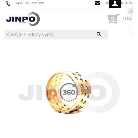
+420 596 782 920
JINPO@JINPO.CZ
0
0 Kč