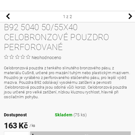
1
z 2
B92 5040 50/55X40
CELOBRONZOVÉ POUZDRO
PERFOROVANÉ
Neohodnoceno
Celobronzová pouzdra z tenkého slinutého bronzového pásu, z
materiálu CuSn8, určené pro mazání tuhým nebo plastickým mazivem.
Pouzdro je vyráběno z perforovaného stáčeného pásu, pro lepší výdrž
maziva. Pouzdra B92 odolávají vysokému zatížení a pevnosti
.Celobronzová pouzdra jsou odolná vůči korozi. Celobronzová pouzdra
jsou určené pro velké zatížení, nízkou kluznou rychlost, hlavně při
oscilačním pohybu.
Dostupnost
Skladem
(75 ks)
163 Kč
/ ks