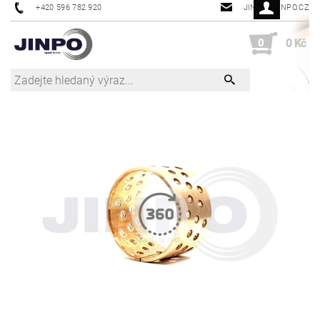
+420 596 782 920
JINPO@JINPO.CZ
0
0 Kč