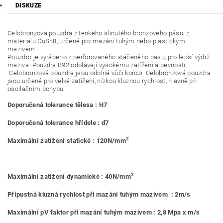
DISKUZE
Celobronzová pouzdra z tenkého slinutého bronzového pásu, z
materiálu CuSn8, určené pro mazání tuhým nebo plastickým
mazivem.
Pouzdro je vyráběno z perforovaného stáčeného pásu, pro lepší výdrž
maziva. Pouzdra B92 odolávají vysokému zatížení a pevnosti
.Celobronzová pouzdra jsou odolná vůči korozi. Celobronzová pouzdra
jsou určené pro velké zatížení, nízkou kluznou rychlost, hlavně při
oscilačním pohybu.
Doporučená tolerance tělesa : H7
Doporučená tolerance hřídele : d7
2
Maximální zatížení statické : 120N/mm
2
Maximální zatížení dynamické : 40N/mm
Přípustná kluzná rychlost při mazání tuhým mazivem : 2m/s
Maximální pV faktor při mazání tuhým mazivem : 2,8 Mpa x m/s