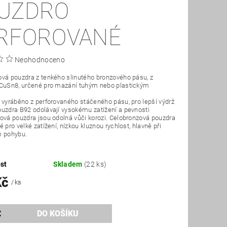
UZDRO
RFOROVANÉ
Neohodnoceno
vá pouzdra z tenkého slinutého bronzového pásu, z
 CuSn8, určené pro mazání tuhým nebo plastickým
 vyráběno z perforovaného stáčeného pásu, pro lepší výdrž
uzdra B92 odolávají vysokému zatížení a pevnosti
ová pouzdra jsou odolná vůči korozi. Celobronzová pouzdra
 pro velké zatížení, nízkou kluznou rychlost, hlavně při
m pohybu.
st
Skladem
(22 ks)
Kč
/ ks