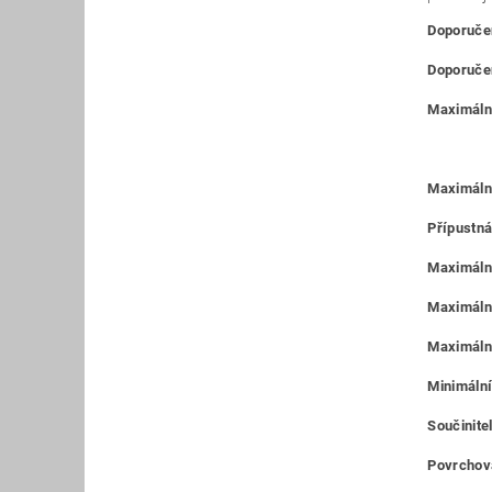
Doporučen
Doporučen
Maximální
Maximáln
Přípustná
Maximální
Maximální
Maximální
Minimální
Součinitel
Povrchová