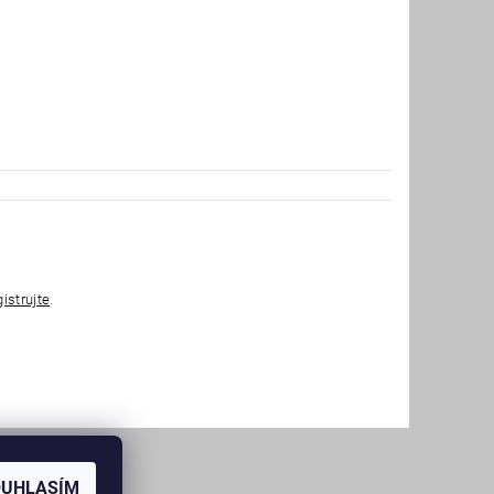
gistrujte
.
OUHLASÍM