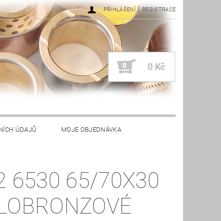
|
PŘIHLÁŠENÍ
REGISTRACE
0
0 Kč
NÍCH ÚDAJŮ
MOJE OBJEDNÁVKA
2 6530 65/70X30
LOBRONZOVÉ