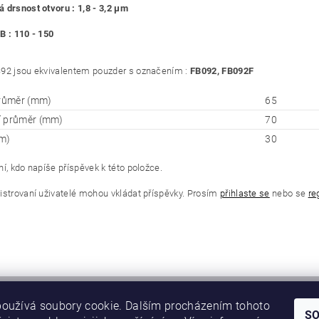
 drsnost otvoru : 1,8 - 3,2 μm
B : 110 - 150
92 jsou ekvivalentem pouzder s označením :
FB092, FB092F
průměr (mm)
65
í průměr (mm)
70
m)
30
í, kdo napíše příspěvek k této položce.
istrovaní uživatelé mohou vkládat příspěvky. Prosím
přihlaste se
nebo se
re
oužívá soubory cookie. Dalším procházením tohoto
S