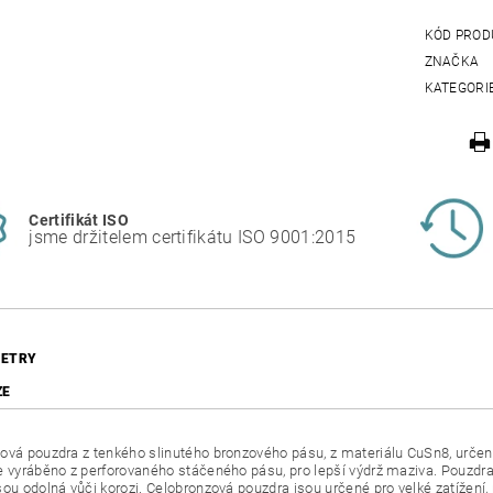
KÓD PROD
ZNAČKA
KATEGORI
Certifikát ISO
jsme držitelem certifikátu ISO 9001:2015
ETRY
ZE
ová pouzdra z tenkého slinutého bronzového pásu, z materiálu CuSn8, urč
e vyráběno z perforovaného stáčeného pásu, pro lepší výdrž maziva. Pouzdra
sou odolná vůči korozi. Celobronzová pouzdra jsou určené pro velké zatížení,