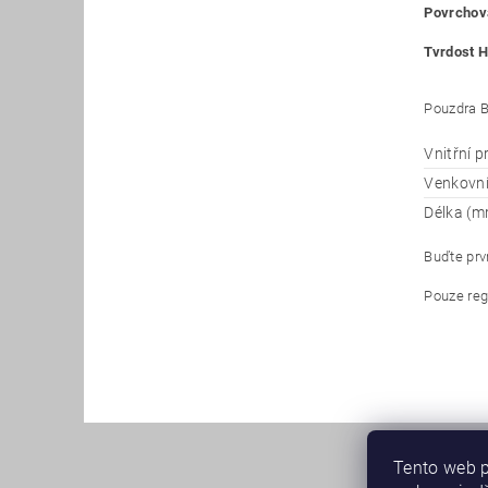
Povrchová
Tvrdost H
Pouzdra B
Vnitřní 
Venkovn
Délka (m
Buďte prvn
Pouze reg
Tento web p