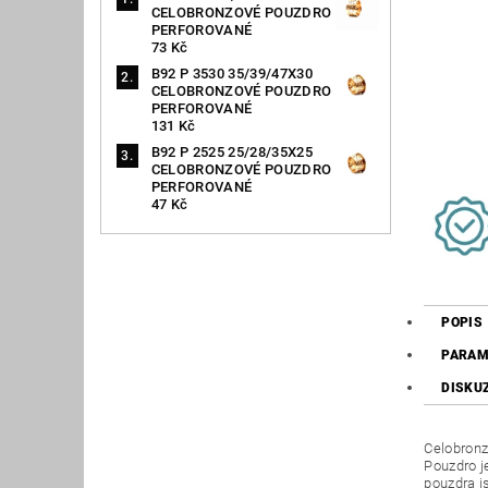
CELOBRONZOVÉ POUZDRO
PERFOROVANÉ
73 Kč
B92 P 3530 35/39/47X30
CELOBRONZOVÉ POUZDRO
PERFOROVANÉ
131 Kč
B92 P 2525 25/28/35X25
CELOBRONZOVÉ POUZDRO
PERFOROVANÉ
47 Kč
POPIS
PARAM
DISKU
Celobronz
Pouzdro j
pouzdra j