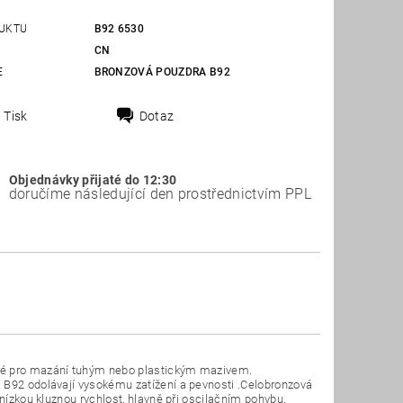
UKTU
B92 6530
CN
E
BRONZOVÁ POUZDRA B92
Tisk
Dotaz
Objednávky přijaté do 12:30
doručíme následující den prostřednictvím PPL
ené pro mazání tuhým nebo plastickým mazivem.
 B92 odolávají vysokému zatížení a pevnosti .Celobronzová
 nízkou kluznou rychlost, hlavně při oscilačním pohybu.