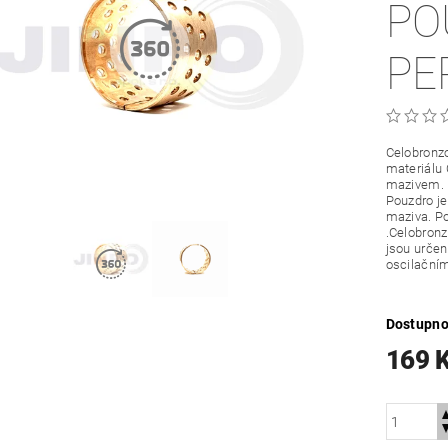
PO
PE
Celobronzo
materiálu
mazivem.
Pouzdro je
maziva. Po
.Celobronz
jsou určené
oscilační
Dostupno
169 