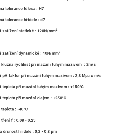
á tolerance tělesa : H7
á tolerance hřídele : d7
2
 zatížení statické : 120N/mm
2
í zatížení dynamické : 40N/mm
 kluzná rychlost při mazání tuhým mazivem : 2m/s
 pV faktor při mazání tuhým mazivem : 2,8 Mpa x m/s
 teplota při mazání tuhým mazivem : +150°C
 teplota při mazání olejem : +250°C
 teplota : -40°C
 tření f : 0,08 - 0,25
 drsnost hřídele : 0,2 - 0,8 μm