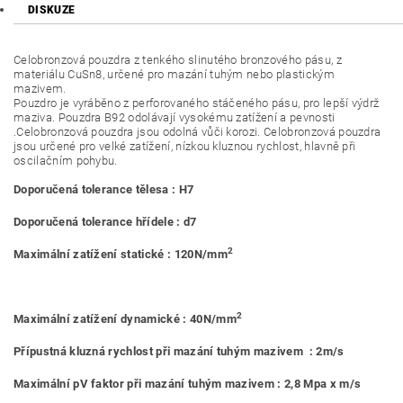
DISKUZE
Celobronzová pouzdra z tenkého slinutého bronzového pásu, z
materiálu CuSn8, určené pro mazání tuhým nebo plastickým
mazivem.
Pouzdro je vyráběno z perforovaného stáčeného pásu, pro lepší výdrž
maziva. Pouzdra B92 odolávají vysokému zatížení a pevnosti
.Celobronzová pouzdra jsou odolná vůči korozi. Celobronzová pouzdra
jsou určené pro velké zatížení, nízkou kluznou rychlost, hlavně při
oscilačním pohybu.
Doporučená tolerance tělesa : H7
Doporučená tolerance hřídele : d7
2
Maximální zatížení statické : 120N/mm
2
Maximální zatížení dynamické : 40N/mm
Přípustná kluzná rychlost při mazání tuhým mazivem : 2m/s
Maximální pV faktor při mazání tuhým mazivem : 2,8 Mpa x m/s