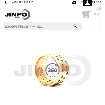
+420 596 782 920
JINPO@JINPO.CZ
0
0 Kč