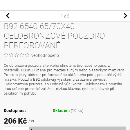
1
z 2
B92 6540 65/70X40
CELOBRONZOVÉ POUZDRO
PERFOROVANÉ
Neohodnoceno
Celobronzová pouzdra z tenkého slinutého bronzového pásu, z
materiálu CuSn8, určené pro mazání tuhým nebo plastickým mazivem.
Pouzdro je vyráběno z perforovaného stáčeného pásu, pro lepší výdrž
maziva. Pouzdra B92 odolávají vysokému zatížení a pevnosti
.Celobronzová pouzdra jsou odolná vůči korozi. Celobronzová pouzdra
jsou určené pro velké zatížení, nízkou kluznou rychlost, hlavně při
oscilačním pohybu.
Dostupnost
Skladem
(19 ks)
206 Kč
/ ks