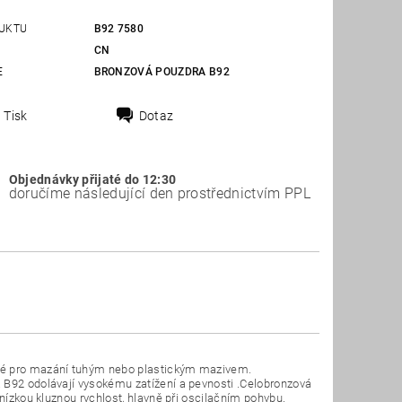
UKTU
B92 7580
CN
E
BRONZOVÁ POUZDRA B92
Tisk
Dotaz
Objednávky přijaté do 12:30
doručíme následující den prostřednictvím PPL
ené pro mazání tuhým nebo plastickým mazivem.
 B92 odolávají vysokému zatížení a pevnosti .Celobronzová
 nízkou kluznou rychlost, hlavně při oscilačním pohybu.