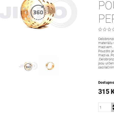
PO
PE
Celobronzo
materiálu
mazivem.
Pouzdro je
maziva. Po
.Celobronz
jsou určené
oscilační
Dostupno
315 