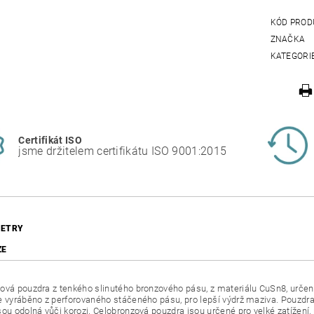
KÓD PROD
ZNAČKA
KATEGORI
Certifikát ISO
jsme držitelem certifikátu ISO 9001:2015
ETRY
ZE
ová pouzdra z tenkého slinutého bronzového pásu, z materiálu CuSn8, urč
e vyráběno z perforovaného stáčeného pásu, pro lepší výdrž maziva. Pouzdra
sou odolná vůči korozi. Celobronzová pouzdra jsou určené pro velké zatížení,