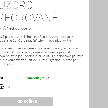
UZDRO
RFOROVANÉ
Neohodnoceno
vá pouzdra z tenkého slinutého bronzového pásu, z
 CuSn8, určené pro mazání tuhým nebo plastickým
 vyráběno z perforovaného stáčeného pásu, pro lepší výdrž
uzdra B92 odolávají vysokému zatížení a pevnosti
ová pouzdra jsou odolná vůči korozi. Celobronzová pouzdra
 pro velké zatížení, nízkou kluznou rychlost, hlavně při
m pohybu.
st
Skladem
(22 ks)
Kč
/ ks