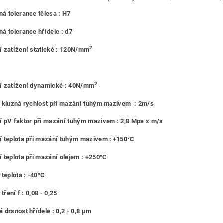
á tolerance tělesa : H7
á tolerance hřídele : d7
2
 zatížení statické : 120N/mm
2
í zatížení dynamické : 40N/mm
 kluzná rychlost při mazání tuhým mazivem : 2m/s
 pV faktor při mazání tuhým mazivem : 2,8 Mpa x m/s
 teplota při mazání tuhým mazivem : +150°C
 teplota při mazání olejem : +250°C
 teplota : -40°C
 tření f : 0,08 - 0,25
 drsnost hřídele : 0,2 - 0,8 μm