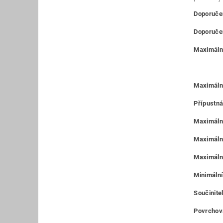
Doporučen
Doporučen
Maximální
Maximáln
Přípustná
Maximální
Maximální
Maximální
Minimální
Součinitel
Povrchová