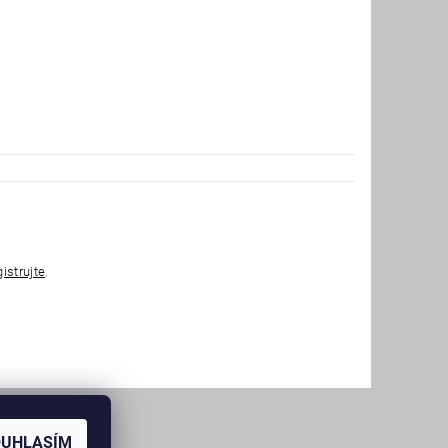
gistrujte
.
OUHLASÍM