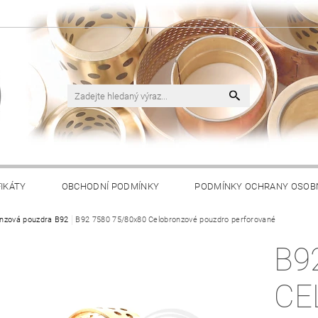
FIKÁTY
OBCHODNÍ PODMÍNKY
PODMÍNKY OCHRANY OSOB
nzová pouzdra B92
B92 7580 75/80x80 Celobronzové pouzdro perforované
B9
CE