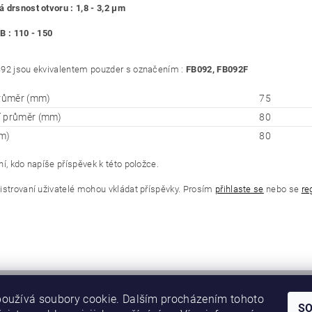
 drsnost otvoru : 1,8 - 3,2 μm
B : 110 - 150
92 jsou ekvivalentem pouzder s označením :
FB092, FB092F
průměr (mm)
75
í průměr (mm)
80
m)
80
í, kdo napíše příspěvek k této položce.
istrovaní uživatelé mohou vkládat příspěvky. Prosím
přihlaste se
nebo se
re
oužívá soubory cookie. Dalším procházením tohoto
S