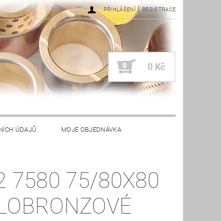
|
PŘIHLÁŠENÍ
REGISTRACE
0
0 Kč
NÍCH ÚDAJŮ
MOJE OBJEDNÁVKA
2 7580 75/80X80
LOBRONZOVÉ