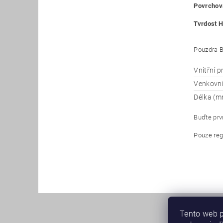
Povrchová
Tvrdost H
Pouzdra B
Vnitřní 
Venkovn
Délka (m
Buďte prvn
Pouze reg
Tento web p