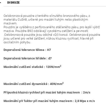
DISKUZE
Celobronzová pouzdra z tenkého slinutého bronzového pásu, z
materiálu CuSn8, určené pro mazání tuhým nebo plastickým
mazivem.
Pouzdro je vyráběno z perforovaného stáčeného pásu, pro lepší výdrž
maziva. Pouzdra B92 odolávají vysokému zatížení a pevnosti
.Celobronzová pouzdra jsou odolná vůči korozi. Celobronzová pouzdra
jsou určené pro velké zatížení, nízkou kluznou rychlost, hlavně při
oscilačním pohybu.
Doporučená tolerance tělesa : H7
Doporučená tolerance hřídele : d7
2
Maximální zatížení statické : 120N/mm
2
Maximální zatížení dynamické : 40N/mm
Přípustná kluzná rychlost při mazání tuhým mazivem : 2m/s
Maximální pV faktor při mazání tuhým mazivem : 2,8 Mpa x m/s