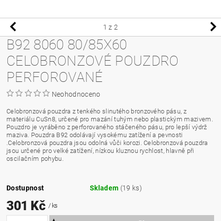
1
z 2
B92 8060 80/85X60
CELOBRONZOVÉ POUZDRO
PERFOROVANÉ
Neohodnoceno
Celobronzová pouzdra z tenkého slinutého bronzového pásu, z
materiálu CuSn8, určené pro mazání tuhým nebo plastickým mazivem.
Pouzdro je vyráběno z perforovaného stáčeného pásu, pro lepší výdrž
maziva. Pouzdra B92 odolávají vysokému zatížení a pevnosti
.Celobronzová pouzdra jsou odolná vůči korozi. Celobronzová pouzdra
jsou určené pro velké zatížení, nízkou kluznou rychlost, hlavně při
oscilačním pohybu.
Dostupnost
Skladem
(19 ks)
301 Kč
/ ks