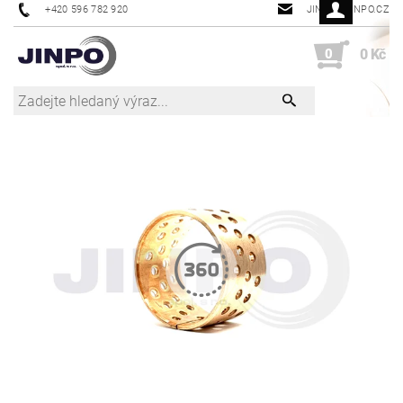
+420 596 782 920
JINPO@JINPO.CZ
0
0 Kč