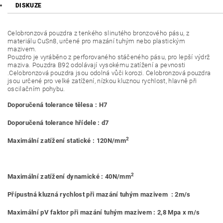
DISKUZE
Celobronzová pouzdra z tenkého slinutého bronzového pásu, z
materiálu CuSn8, určené pro mazání tuhým nebo plastickým
mazivem.
Pouzdro je vyráběno z perforovaného stáčeného pásu, pro lepší výdrž
maziva. Pouzdra B92 odolávají vysokému zatížení a pevnosti
.Celobronzová pouzdra jsou odolná vůči korozi. Celobronzová pouzdra
jsou určené pro velké zatížení, nízkou kluznou rychlost, hlavně při
oscilačním pohybu.
Doporučená tolerance tělesa : H7
Doporučená tolerance hřídele : d7
2
Maximální zatížení statické : 120N/mm
2
Maximální zatížení dynamické : 40N/mm
Přípustná kluzná rychlost při mazání tuhým mazivem : 2m/s
Maximální pV faktor při mazání tuhým mazivem : 2,8 Mpa x m/s