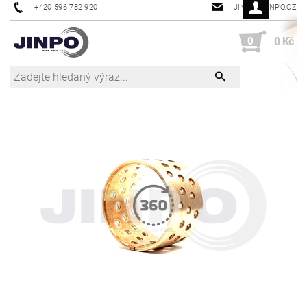
+420 596 782 920
JINPO@JINPO.CZ
0
0 Kč