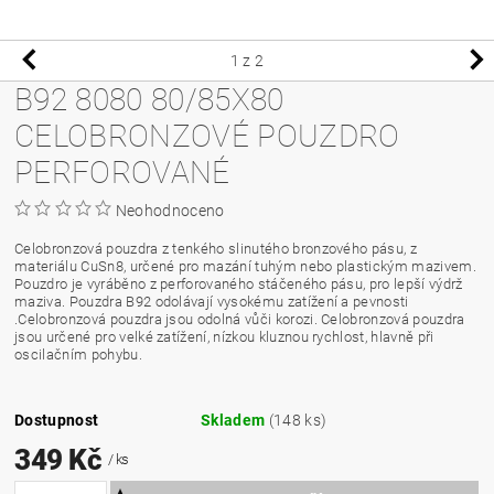
1
z 2
B92 8080 80/85X80
CELOBRONZOVÉ POUZDRO
PERFOROVANÉ
Neohodnoceno
Celobronzová pouzdra z tenkého slinutého bronzového pásu, z
materiálu CuSn8, určené pro mazání tuhým nebo plastickým mazivem.
Pouzdro je vyráběno z perforovaného stáčeného pásu, pro lepší výdrž
maziva. Pouzdra B92 odolávají vysokému zatížení a pevnosti
.Celobronzová pouzdra jsou odolná vůči korozi. Celobronzová pouzdra
jsou určené pro velké zatížení, nízkou kluznou rychlost, hlavně při
oscilačním pohybu.
Dostupnost
Skladem
(148 ks)
349 Kč
/ ks