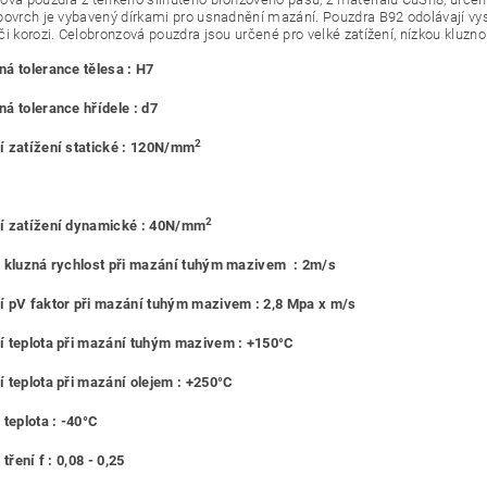
povrch je vybavený dírkami pro usnadnění mazání. Pouzdra B92 odolávají vy
či korozi. Celobronzová pouzdra jsou určené pro velké zatížení, nízkou kluzno
á tolerance tělesa : H7
á tolerance hřídele : d7
2
 zatížení statické : 120N/mm
2
í zatížení dynamické : 40N/mm
 kluzná rychlost při mazání tuhým mazivem : 2m/s
 pV faktor při mazání tuhým mazivem : 2,8 Mpa x m/s
 teplota při mazání tuhým mazivem : +150°C
 teplota při mazání olejem : +250°C
 teplota : -40°C
 tření f : 0,08 - 0,25