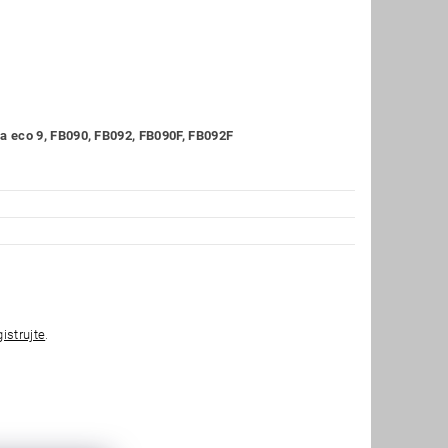
 eco 9, FB090, FB092, FB090F, FB092F
gistrujte
.