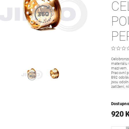
CE
PO
PE
Celobronzo
materiálu
mazivem.
Pracovní p
B92 odoláv
jsou odoln
zatížení, 
Dostupno
920 