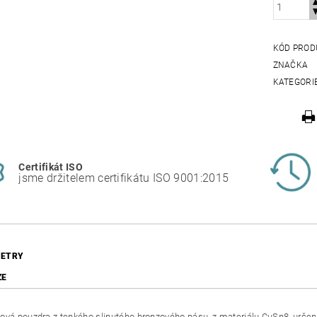
KÓD PROD
ZNAČKA
KATEGORI
Certifikát ISO
jsme držitelem certifikátu ISO 9001:2015
ETRY
ZE
ová pouzdra z tenkého slinutého bronzového pásu, z materiálu CuSn8, urč