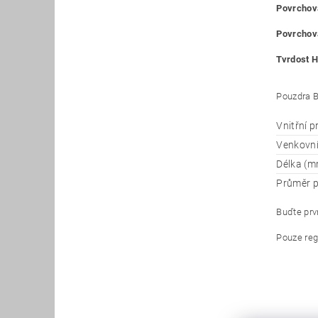
Povrchová
Povrchová
Tvrdost H
Pouzdra B
Vnitřní 
Venkovn
Délka (m
Průměr p
Buďte prvn
Pouze reg