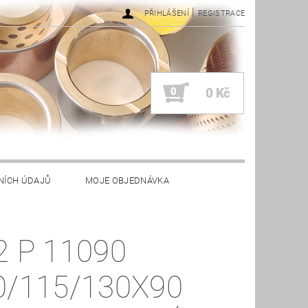
|
PŘIHLÁŠENÍ
REGISTRACE
0
0 Kč
NÍCH ÚDAJŮ
MOJE OBJEDNÁVKA
2 P 11090
0/115/130X90