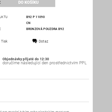
UKTU
B92 P 11090
CN
E
BRONZOVÁ POUZDRA B92
Tisk
Dotaz
Objednávky přijaté do 12:30
doručíme následující den prostřednictvím PPL
ené pro mazání tuhým nebo plastickým mazivem.