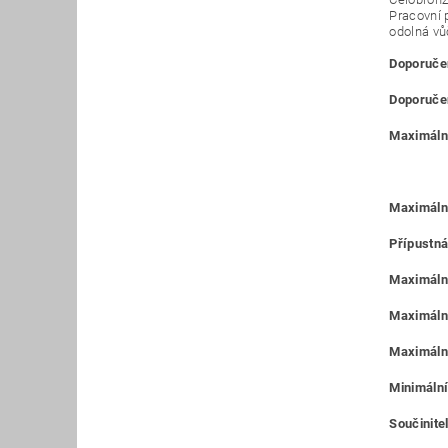
Pracovní 
odolná vů
Doporučen
Doporučen
Maximální
Maximáln
Přípustná
Maximální
Maximální
Maximální
Minimální
Součinitel