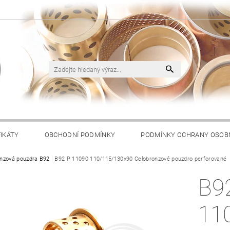
FIKÁTY
OBCHODNÍ PODMÍNKY
PODMÍNKY OCHRANY OSOB
nzová pouzdra B92
B92 P 11090 110/115/130x90 Celobronzové pouzdro perforované
B9
11