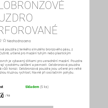
LOBRONZOVÉ
UZDRO
RFOROVANÉ
Neohodnoceno
vá pouzdra z tenkého slinutého bronzového pásu, z
 CuSn8, určené pro mazání tuhým nebo plastickým
ovrch je vybavený dírkami pro usnadnění mazání. Pouzdra
ají vysokému zatížení a pevnosti .Celobronzová pouzdra
á vůči korozi. Celobronzová pouzdra jsou určené pro velké
nízkou kluznou rychlost, hlavně při oscilačním pohybu.
st
Skladem
(5 ks)
Kč
/ ks