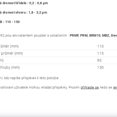
 drsnost hřídele : 0,2 - 0,8 μm
 drsnost otvoru : 1,8 - 3,2 μm
B : 110 - 150
92 jsou ekvivalentem pouzder s označením :
PRMF, PRM, BRM10, MBZ, Deva
průměr (mm)
110
í průměr (mm)
115
m)
90
říruby (mm)
130
í, kdo napíše příspěvek k této položce.
istrovaní uživatelé mohou vkládat příspěvky. Prosím
přihlaste se
nebo se
re