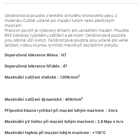
Celobronzová pouzdra z tenkého slinutého bronzového pásu, z
materiálu CuSn8, určené pro mazání tuhým nebo plastickým
mazivem.
Pracovní povrch je vybavený dírkami pro usnadnění mazání. Pouzdra
B92 odolávají vysokému zatížení a pevnosti .Celobronzová pouzdra
jsou odolná vůči korozi. Celobronzová pouzdra jsou určené pro velké
zatížení, nízkou kluznou rychlost, hlavně při oscilačním pohybu.
Doporučená tolerance tělesa : H7
Doporučená tolerance hřídele : d7
2
Maximální zatížení statické : 120N/mm
2
Maximální zatížení dynamické : 40N/mm
Přípustná kluzná rychlost při mazání tuhým mazivem : 2m/s
Maximální pV faktor při mazání tuhým mazivem : 2,8 Mpa x m/s
Maximální teplota při mazání tuhým mazivem : +150°C