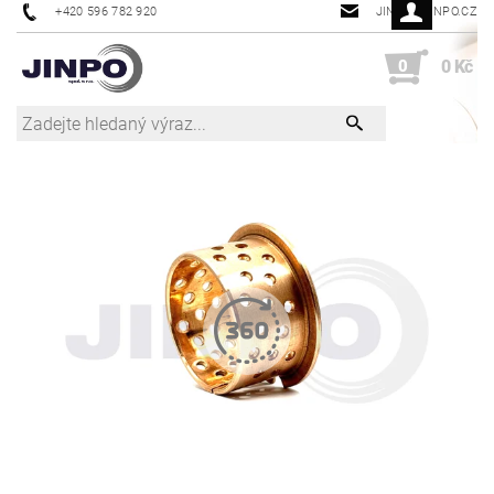
+420 596 782 920
JINPO@JINPO.CZ
0
0 Kč