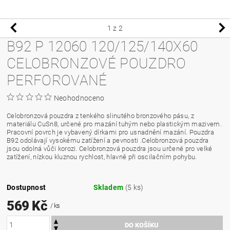
1
z 2
B92 P 12060 120/125/140X60
CELOBRONZOVÉ POUZDRO
PERFOROVANÉ
Neohodnoceno
Celobronzová pouzdra z tenkého slinutého bronzového pásu, z
materiálu CuSn8, určené pro mazání tuhým nebo plastickým mazivem.
Pracovní povrch je vybavený dírkami pro usnadnění mazání. Pouzdra
B92 odolávají vysokému zatížení a pevnosti .Celobronzová pouzdra
jsou odolná vůči korozi. Celobronzová pouzdra jsou určené pro velké
zatížení, nízkou kluznou rychlost, hlavně při oscilačním pohybu.
Dostupnost
Skladem
(5 ks)
569 Kč
/ ks