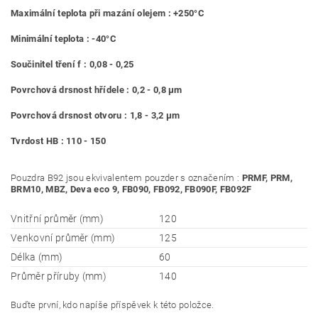
Maximální teplota při mazání olejem : +250°C
Minimální teplota : -40°C
Součinitel tření f : 0,08 - 0,25
Povrchová drsnost hřídele : 0,2 - 0,8 μm
Povrchová drsnost otvoru : 1,8 - 3,2 μm
Tvrdost HB : 110 - 150
Pouzdra B92 jsou ekvivalentem pouzder s označením :
PRMF, PRM,
BRM10, MBZ, Deva eco 9, FB090, FB092, FB090F, FB092F
Vnitřní průměr (mm)
120
Venkovní průměr (mm)
125
Délka (mm)
60
Průměr příruby (mm)
140
Buďte první, kdo napíše příspěvek k této položce.