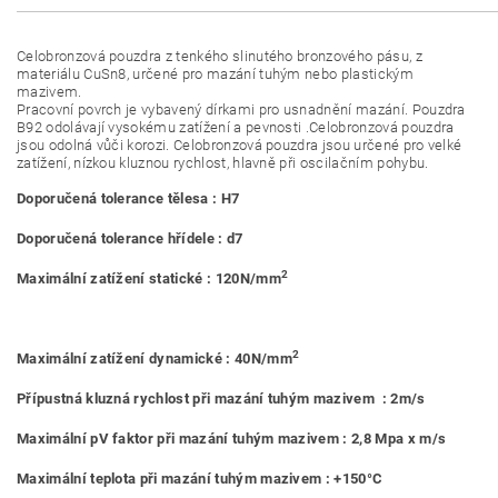
Celobronzová pouzdra z tenkého slinutého bronzového pásu, z
materiálu CuSn8, určené pro mazání tuhým nebo plastickým
mazivem.
Pracovní povrch je vybavený dírkami pro usnadnění mazání. Pouzdra
B92 odolávají vysokému zatížení a pevnosti .Celobronzová pouzdra
jsou odolná vůči korozi. Celobronzová pouzdra jsou určené pro velké
zatížení, nízkou kluznou rychlost, hlavně při oscilačním pohybu.
Doporučená tolerance tělesa : H7
Doporučená tolerance hřídele : d7
2
Maximální zatížení statické : 120N/mm
2
Maximální zatížení dynamické : 40N/mm
Přípustná kluzná rychlost při mazání tuhým mazivem : 2m/s
Maximální pV faktor při mazání tuhým mazivem : 2,8 Mpa x m/s
Maximální teplota při mazání tuhým mazivem : +150°C