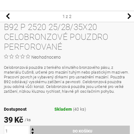
1
z 2
B92 P 2520 25/28/35X20
CELOBRONZOVÉ POUZDRO
PERFOROVANÉ
Neohodnoceno
Celobronzová pouzdra z tenkého slinutého bronzového pásu, z
materiálu CuSn8, určené pro mazání tuhým nebo plastickým mazivem.
Pracovní povrch je vybavený dírkami pro usnadnění mazání. Pouzdra
B92 odolávají vysokému zatížení a pevnosti .Celobronzová pouzdra
jsou odolná vůči korozi. Celobronzová pouzdra jsou určené pro velké
zatížení, nízkou kluznou rychlost, hlavně při oscilačním pohybu.
Dostupnost
Skladem
(40 ks)
39 Kč
/ ks