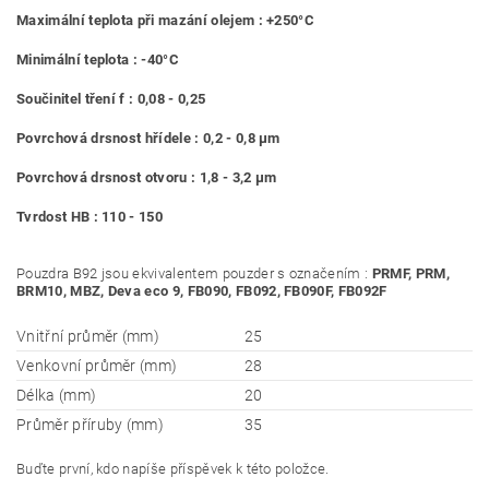
Maximální teplota při mazání olejem : +250°C
Minimální teplota : -40°C
Součinitel tření f : 0,08 - 0,25
Povrchová drsnost hřídele : 0,2 - 0,8 μm
Povrchová drsnost otvoru : 1,8 - 3,2 μm
Tvrdost HB : 110 - 150
Pouzdra B92 jsou ekvivalentem pouzder s označením :
PRMF, PRM,
BRM10, MBZ, Deva eco 9, FB090, FB092, FB090F, FB092F
Vnitřní průměr (mm)
25
Venkovní průměr (mm)
28
Délka (mm)
20
Průměr příruby (mm)
35
Buďte první, kdo napíše příspěvek k této položce.