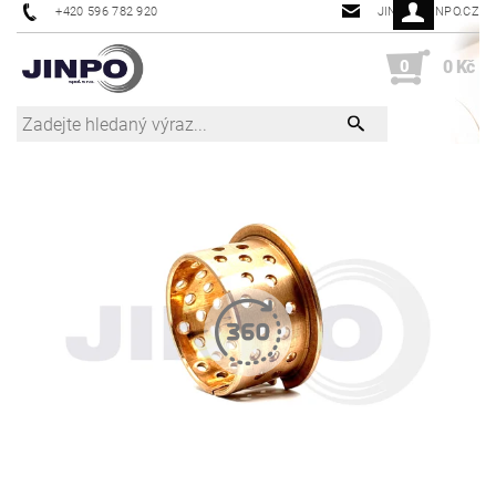
+420 596 782 920
JINPO@JINPO.CZ
0
0 Kč