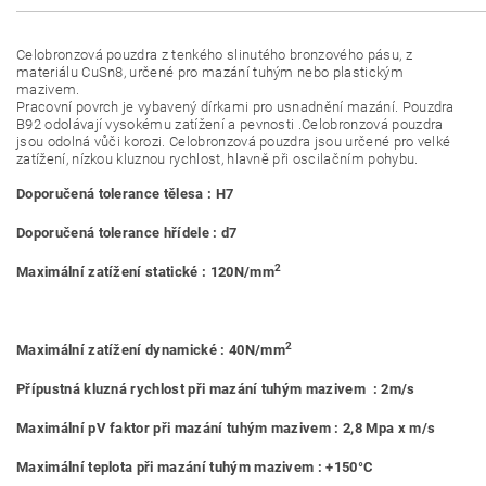
Celobronzová pouzdra z tenkého slinutého bronzového pásu, z
materiálu CuSn8, určené pro mazání tuhým nebo plastickým
mazivem.
Pracovní povrch je vybavený dírkami pro usnadnění mazání. Pouzdra
B92 odolávají vysokému zatížení a pevnosti .Celobronzová pouzdra
jsou odolná vůči korozi. Celobronzová pouzdra jsou určené pro velké
zatížení, nízkou kluznou rychlost, hlavně při oscilačním pohybu.
Doporučená tolerance tělesa : H7
Doporučená tolerance hřídele : d7
2
Maximální zatížení statické : 120N/mm
2
Maximální zatížení dynamické : 40N/mm
Přípustná kluzná rychlost při mazání tuhým mazivem : 2m/s
Maximální pV faktor při mazání tuhým mazivem : 2,8 Mpa x m/s
Maximální teplota při mazání tuhým mazivem : +150°C