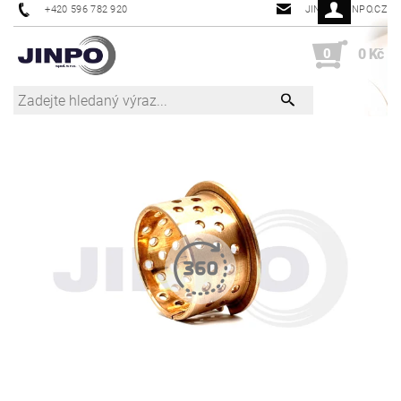
+420 596 782 920
JINPO@JINPO.CZ
0
0 Kč