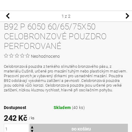
1
z 2
B92 P 6050 60/65/75X50
CELOBRONZOVÉ POUZDRO
PERFOROVANÉ
Neohodnoceno
Celobronzová pouzdra z tenkého slinutého bronzového pásu, z
materiálu CuSn8, určené pro mazání tuhým nebo plastickým mazivem.
Pracovní povrch je vybavený dírkami pro usnadnění mazání. Pouzdra
B92 odolávají vysokému zatížení a pevnosti .Celobronzová pouzdra
jsou odolná vůči korozi. Celobronzová pouzdra jsou určené pro velké
zatížení, nízkou kluznou rychlost, hlavně při oscilačním pohybu.
Dostupnost
Skladem
(40 ks)
242 Kč
/ ks