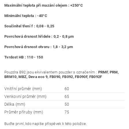
Maximální teplota při mazání olejem : +250°C
Minimální teplota : -40°C
Součinitel tření f : 0,08 - 0,25
Povrchová drsnost hřídele : 0,2 - 0,8 μm
Povrchová drsnost otvoru : 1,8 - 3,2 μm
Tvrdost HB : 110 - 150
Pouzdra B92 jsou ekvivalentem pouzder s označením :
PRMF, PRM,
BRM10, MBZ, Deva eco 9, FB090, FB092, FB090F, FB092F
Vnitřní průměr (mm)
60
Venkovní průměr (mm)
65
Délka (mm)
50
Průměr příruby (mm)
75
Buďte první, kdo napíše příspěvek k této položce.