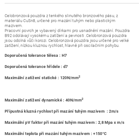
Celobronzová pouzdra z tenkého slinutého bronzového pásu, z
materiálu CuSn8, určené pro mazání tuhým nebo plastickým
mazivem.
Pracovní povrch je vybavený dírkami pro usnadnění mazání. Pouzdra
B92 odolávají vysokému zatížení a pevnosti .Celobronzová pouzdra
jsou odolná vůči korozi. Celobronzová pouzdra jsou určené pro velké
zatížení, nízkou kluznou rychlost, hlavně při oscilačním pohybu.
Doporučená tolerance tělesa : H7
Doporučená tolerance hřídele : d7
2
Maximální zatížení statické : 120N/mm
2
Maximální zatížení dynamické : 40N/mm
Přípustná kluzná rychlost při mazání tuhým mazivem : 2m/s
Maximální pV faktor při mazání tuhým mazivem : 2,8 Mpa x m/s
Maximální teplota při mazání tuhým mazivem : +150°C