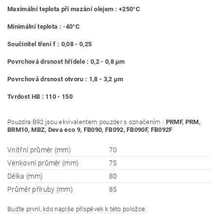
Maximální teplota při mazání olejem : +250°C
Minimální teplota : -40°C
Součinitel tření f : 0,08 - 0,25
Povrchová drsnost hřídele : 0,2 - 0,8 μm
Povrchová drsnost otvoru : 1,8 - 3,2 μm
Tvrdost HB : 110 - 150
Pouzdra B92 jsou ekvivalentem pouzder s označením :
PRMF, PRM,
BRM10, MBZ, Deva eco 9, FB090, FB092, FB090F, FB092F
Vnitřní průměr (mm)
70
Venkovní průměr (mm)
75
Délka (mm)
80
Průměr příruby (mm)
85
Buďte první, kdo napíše příspěvek k této položce.