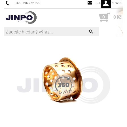
+420 596 782 920
JINPO@JINPO.CZ
0
0 Kč