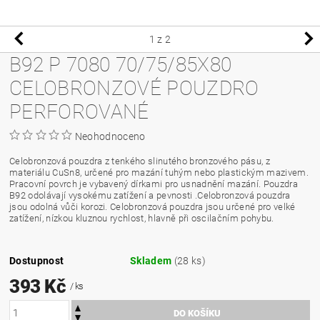
1
z 2
B92 P 7080 70/75/85X80
CELOBRONZOVÉ POUZDRO
PERFOROVANÉ
Neohodnoceno
Celobronzová pouzdra z tenkého slinutého bronzového pásu, z
materiálu CuSn8, určené pro mazání tuhým nebo plastickým mazivem.
Pracovní povrch je vybavený dírkami pro usnadnění mazání. Pouzdra
B92 odolávají vysokému zatížení a pevnosti .Celobronzová pouzdra
jsou odolná vůči korozi. Celobronzová pouzdra jsou určené pro velké
zatížení, nízkou kluznou rychlost, hlavně při oscilačním pohybu.
Dostupnost
Skladem
(28 ks)
393 Kč
/ ks