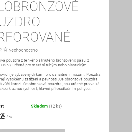
LOBRONZOVÉ
UZDRO
RFOROVANÉ
Neohodnoceno
vá pouzdra z tenkého slinutého bronzového pásu, z
 CuSn8, určené pro mazání tuhým nebo plastickým
ovrch je vybavený dírkami pro usnadnění mazání. Pouzdra
ají vysokému zatížení a pevnosti .Celobronzová pouzdra
á vůči korozi. Celobronzová pouzdra jsou určené pro velké
nízkou kluznou rychlost, hlavně při oscilačním pohybu.
st
Skladem
(12 ks)
Kč
/ ks