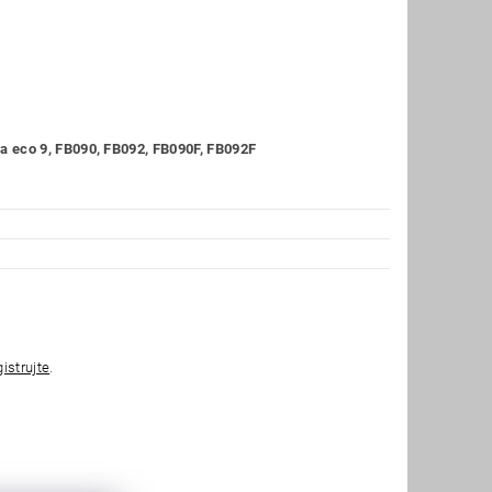
 eco 9, FB090, FB092, FB090F, FB092F
gistrujte
.