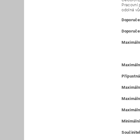
Pracovní 
odolná vů
Doporučen
Doporučen
Maximální
Maximáln
Přípustná
Maximální
Maximální
Maximální
Minimální
Součinitel