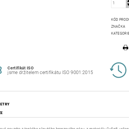
KÓD PROD
ZNAČKA
KATEGORI
Certifikát ISO
jsme držitelem certifikátu ISO 9001:2015
ETRY
ZE
ová pouzdra z tenkého slinutého bronzového pásu, z materiálu CuSn8, urč