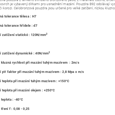
povrch je vybavený dírkami pro usnadnění mazání. Pouzdra B92 odolávají vy
či korozi. Celobronzová pouzdra jsou určené pro velké zatížení, nízkou kluzno
á tolerance tělesa : H7
á tolerance hřídele : d7
2
 zatížení statické : 120N/mm
2
í zatížení dynamické : 40N/mm
 kluzná rychlost při mazání tuhým mazivem : 2m/s
 pV faktor při mazání tuhým mazivem : 2,8 Mpa x m/s
 teplota při mazání tuhým mazivem : +150°C
 teplota při mazání olejem : +250°C
 teplota : -40°C
 tření f : 0,08 - 0,25