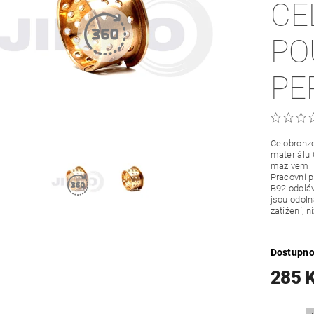
CE
PO
PE
Celobronzo
materiálu
mazivem.
Pracovní p
B92 odoláv
jsou odoln
zatížení, 
Dostupno
285 