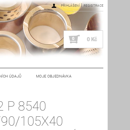
|
PŘIHLÁŠENÍ
REGISTRACE
0
0 Kč
NÍCH ÚDAJŮ
MOJE OBJEDNÁVKA
2 P 8540
/90/105X40