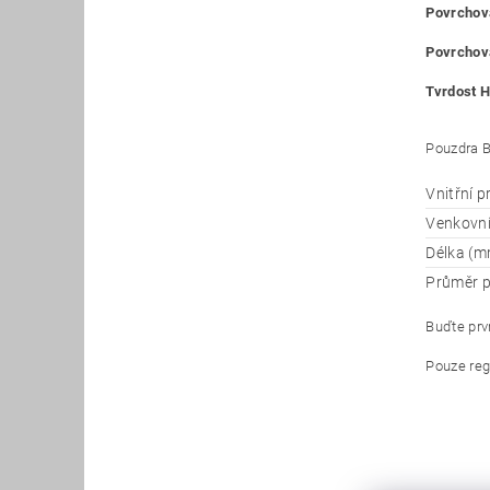
Povrchová
Povrchová
Tvrdost H
Pouzdra B
Vnitřní 
Venkovn
Délka (m
Průměr p
Buďte prvn
Pouze reg