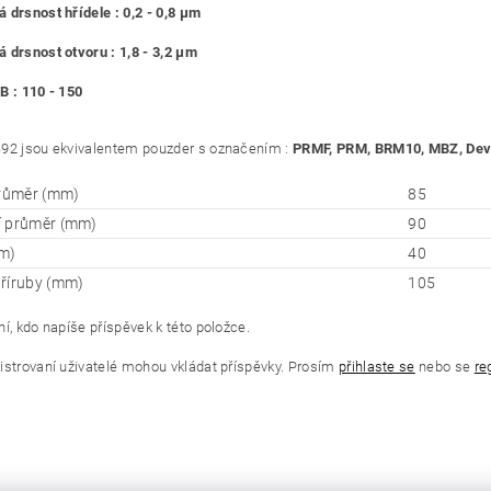
 drsnost hřídele : 0,2 - 0,8 μm
 drsnost otvoru : 1,8 - 3,2 μm
B : 110 - 150
92 jsou ekvivalentem pouzder s označením :
PRMF, PRM, BRM10, MBZ, Deva
průměr (mm)
85
í průměr (mm)
90
m)
40
říruby (mm)
105
í, kdo napíše příspěvek k této položce.
istrovaní uživatelé mohou vkládat příspěvky. Prosím
přihlaste se
nebo se
re