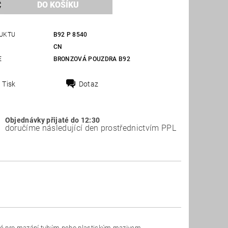
UKTU
B92 P 8540
CN
E
BRONZOVÁ POUZDRA B92
Tisk
Dotaz
Objednávky přijaté do 12:30
doručíme následující den prostřednictvím PPL
ené pro mazání tuhým nebo plastickým mazivem.