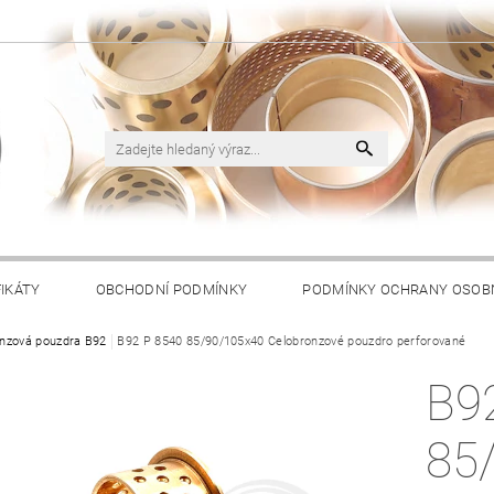
FIKÁTY
OBCHODNÍ PODMÍNKY
PODMÍNKY OCHRANY OSOB
nzová pouzdra B92
B92 P 8540 85/90/105x40 Celobronzové pouzdro perforované
B9
85