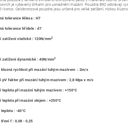
povrch je vybavený dírkami pro usnadnění mazání. Pouzdra B92 odolávají vy
či korozi. Celobronzová pouzdra jsou určené pro velké zatížení, nízkou kluzno
á tolerance tělesa : H7
á tolerance hřídele : d7
2
 zatížení statické : 120N/mm
2
í zatížení dynamické : 40N/mm
 kluzná rychlost při mazání tuhým mazivem : 2m/s
 pV faktor při mazání tuhým mazivem : 2,8 Mpa x m/s
 teplota při mazání tuhým mazivem : +150°C
 teplota při mazání olejem : +250°C
 teplota : -40°C
 tření f : 0,08 - 0,25