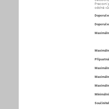
Pracovní 
odolná vů
Doporučen
Doporučen
Maximální
Maximáln
Přípustná
Maximální
Maximální
Maximální
Minimální
Součinitel