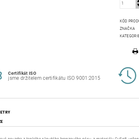
KÓD PROD
ZNAČKA
KATEGORI
Certifikát ISO
jsme držitelem certifikátu ISO 9001:2015
ETRY
ZE
ová pouzdra z tenkého slinutého bronzového pásu, z materiálu CuSn8, urč