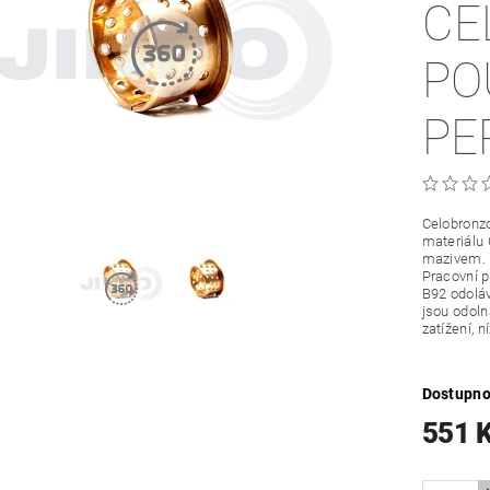
CE
PO
PE
Celobronzo
materiálu
mazivem.
Pracovní p
B92 odoláv
jsou odoln
zatížení, 
Dostupno
551 