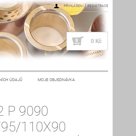
|
PŘIHLÁŠENÍ
REGISTRACE
0
0 Kč
NÍCH ÚDAJŮ
MOJE OBJEDNÁVKA
2 P 9090
/95/110X90