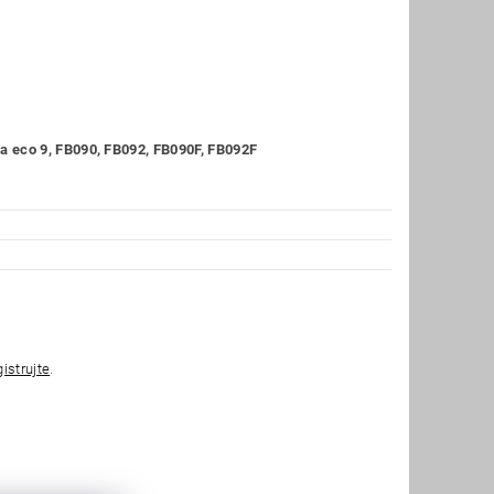
 eco 9, FB090, FB092, FB090F, FB092F
gistrujte
.