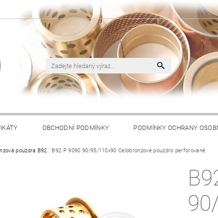
FIKÁTY
OBCHODNÍ PODMÍNKY
PODMÍNKY OCHRANY OSOB
nzová pouzdra B92
B92 P 9090 90/95/110x90 Celobronzové pouzdro perforované
B9
90