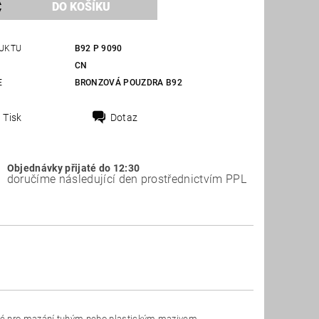
UKTU
B92 P 9090
CN
E
BRONZOVÁ POUZDRA B92
Tisk
Dotaz
Objednávky přijaté do 12:30
doručíme následující den prostřednictvím PPL
ené pro mazání tuhým nebo plastickým mazivem.