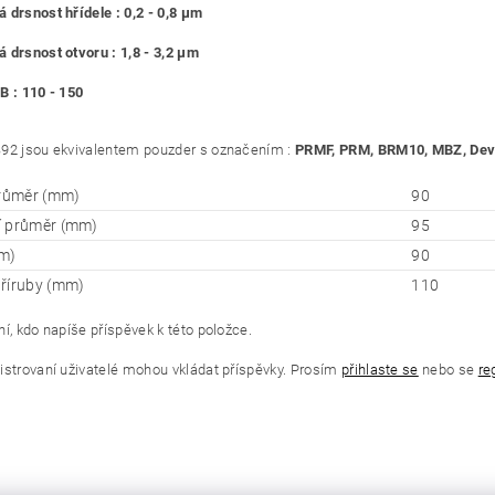
 drsnost hřídele : 0,2 - 0,8 μm
 drsnost otvoru : 1,8 - 3,2 μm
B : 110 - 150
92 jsou ekvivalentem pouzder s označením :
PRMF, PRM, BRM10, MBZ, Deva
průměr (mm)
90
í průměr (mm)
95
m)
90
říruby (mm)
110
í, kdo napíše příspěvek k této položce.
istrovaní uživatelé mohou vkládat příspěvky. Prosím
přihlaste se
nebo se
re