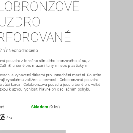
LOBRONZOVÉ
UZDRO
RFOROVANÉ
Neohodnoceno
vá pouzdra z tenkého slinutého bronzového pásu, z
 CuSn8, určené pro mazání tuhým nebo plastickým
ovrch je vybavený dírkami pro usnadnění mazání. Pouzdra
ají vysokému zatížení a pevnosti .Celobronzová pouzdra
á vůči korozi. Celobronzová pouzdra jsou určené pro velké
nízkou kluznou rychlost, hlavně při oscilačním pohybu.
st
Skladem
(9 ks)
Kč
/ ks