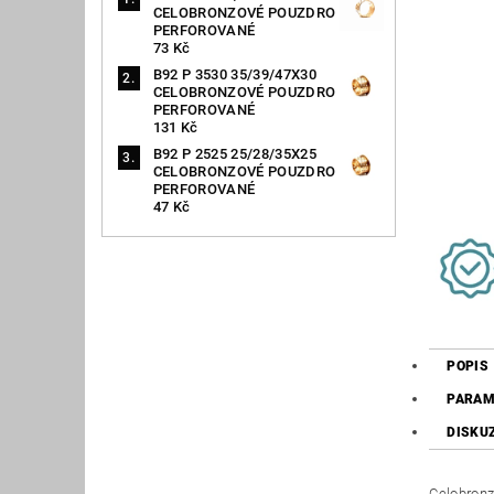
CELOBRONZOVÉ POUZDRO
PERFOROVANÉ
73 Kč
B92 P 3530 35/39/47X30
CELOBRONZOVÉ POUZDRO
PERFOROVANÉ
131 Kč
B92 P 2525 25/28/35X25
CELOBRONZOVÉ POUZDRO
PERFOROVANÉ
47 Kč
POPIS
PARAM
DISKU
Celobronz