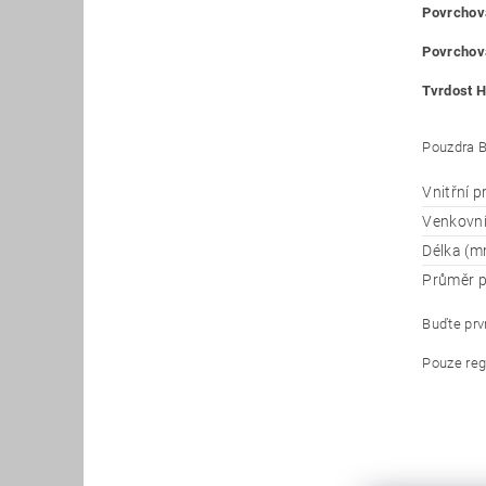
Povrchová
Povrchová
Tvrdost H
Pouzdra B
Vnitřní 
Venkovn
Délka (m
Průměr p
Buďte prvn
Pouze reg