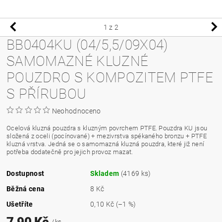
1
z 2
BB0404KU (04/5,5/09X04)
SAMOMAZNÉ KLUZNÉ
POUZDRO S KOMPOZITEM PTFE
S PŘÍRUBOU
Neohodnoceno
Ocelová kluzná pouzdra s kluzným povrchem PTFE. Pouzdra KU jsou
složená z oceli (pocínované) + mezivrstva spékaného bronzu + PTFE
kluzná vrstva. Jedná se o samomazná kluzná pouzdra, které již není
potřeba dodatečně pro jejich provoz mazat.
Dostupnost
Skladem
(4169 ks)
Běžná cena
8 Kč
Ušetříte
0,10 Kč
(–1 %)
7,90 Kč
/ ks