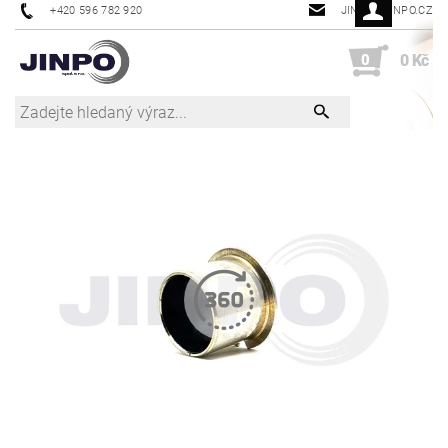
+420 596 782 920
JINPO@JINPO.CZ
0
0 Kč