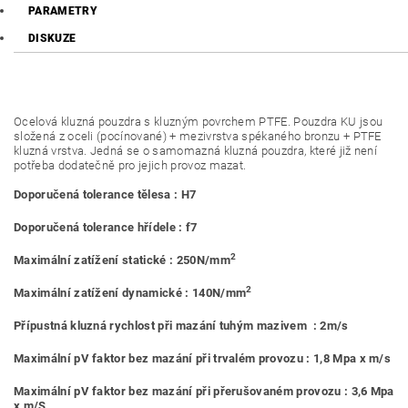
PARAMETRY
DISKUZE
Ocelová kluzná pouzdra s kluzným povrchem PTFE. Pouzdra KU jsou
složená z oceli (pocínované) + mezivrstva spékaného bronzu + PTFE
kluzná vrstva. Jedná se o samomazná kluzná pouzdra, které již není
potřeba dodatečně pro jejich provoz mazat.
Doporučená tolerance tělesa : H7
Doporučená tolerance hřídele : f7
2
Maximální zatížení statické : 250N/mm
2
Maximální zatížení dynamické : 140N/mm
Přípustná kluzná rychlost při mazání tuhým mazivem : 2m/s
Maximální pV faktor bez mazání při trvalém provozu : 1,8 Mpa x m/s
Maximální pV faktor bez mazání při přerušovaném provozu : 3,6 Mpa
x m/S