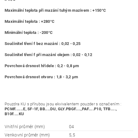
Maximální teplota při mazání tuhým mazivem : +150°C
Maximální teplota : +280°C
Minimální teplota : -200°C
Součinitel tření f bez mazání : 0,02 - 0,25
Součinitel tření f při mazání olejem : 0,02 - 0,12
Povrchová drsnost hřídele : 0,2 - 0,8 μm
Povrchová drsnost otvoru : 1,8 - 3,2 μm
Pouzdra KU s přírubou jsou ekvivalentem pouzder s označením :
PCMF......E, SF-1F, BB....DU, GLY.PBGF....,PAF....P10, TFB....,
B10F....KU
Vnitřní průměr (mm)
04
Venkovní průměr (mm)
5,5