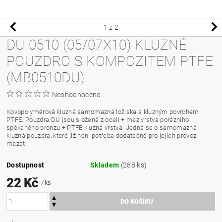
1
z 2
DU 0510 (05/07X10) KLUZNÉ
POUZDRO S KOMPOZITEM PTFE
(MB0510DU)
Neohodnoceno
Kovopolymérová kluzná samomazná ložiska s kluzným povrchem
PTFE. Pouzdra DU jsou složená z oceli + mezivrstva porézního
spékaného bronzu + PTFE kluzná vrstva. Jedná se o samomazná
kluzná pouzdra, které již není potřeba dodatečně pro jejich provoz
mazat.
Dostupnost
Skladem
(288 ks)
22 Kč
/ ks