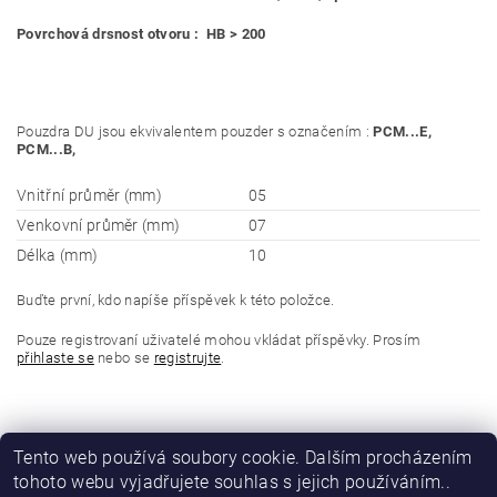
Povrchová drsnost otvoru : HB > 200
Pouzdra DU jsou ekvivalentem pouzder s označením :
PCM...E,
PCM...B,
Vnitřní průměr (mm)
05
Venkovní průměr (mm)
07
Délka (mm)
10
Buďte první, kdo napíše příspěvek k této položce.
Pouze registrovaní uživatelé mohou vkládat příspěvky. Prosím
přihlaste se
nebo se
registrujte
.
Tento web používá soubory cookie. Dalším procházením
tohoto webu vyjadřujete souhlas s jejich používáním..