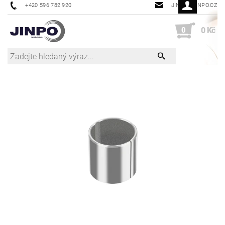
+420 596 782 920
JINPO@JINPO.CZ
0
0 Kč