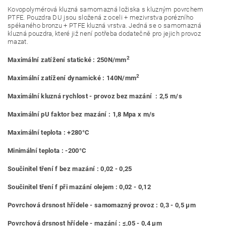
Kovopolymérová kluzná samomazná ložiska s kluzným povrchem
PTFE. Pouzdra DU jsou složená z oceli + mezivrstva porézního
spékaného bronzu + PTFE kluzná vrstva. Jedná se o samomazná
kluzná pouzdra, které již není potřeba dodatečně pro jejich provoz
mazat.
2
Maximální zatížení statické : 250N/mm
2
Maximální zatížení dynamické : 140N/mm
Maximální kluzná rychlost - provoz bez mazání : 2,5 m/s
Maximální pU faktor bez mazání : 1,8 Mpa x m/s
Maximální teplota : +280°C
Minimální teplota : -200°C
Součinitel tření f bez mazání : 0,02 - 0,25
Součinitel tření f při mazání olejem : 0,02 - 0,12
Povrchová drsnost hřídele - samomazný provoz : 0,3 - 0,5 μm
Povrchová drsnost hřídele - mazání : ≤,05 - 0,4 μm