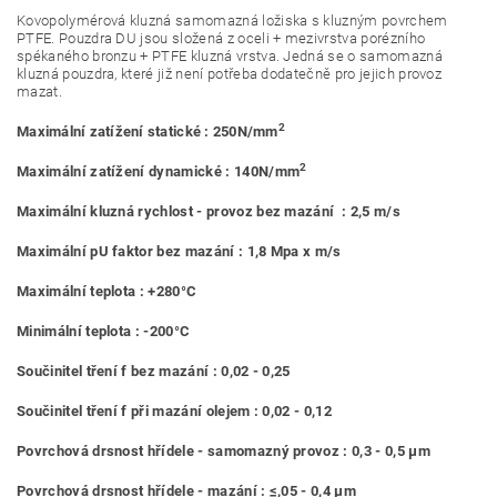
Kovopolymérová kluzná samomazná ložiska s kluzným povrchem
PTFE. Pouzdra DU jsou složená z oceli + mezivrstva porézního
spékaného bronzu + PTFE kluzná vrstva. Jedná se o samomazná
kluzná pouzdra, které již není potřeba dodatečně pro jejich provoz
mazat.
2
Maximální zatížení statické : 250N/mm
2
Maximální zatížení dynamické : 140N/mm
Maximální kluzná rychlost - provoz bez mazání : 2,5 m/s
Maximální pU faktor bez mazání : 1,8 Mpa x m/s
Maximální teplota : +280°C
Minimální teplota : -200°C
Součinitel tření f bez mazání : 0,02 - 0,25
Součinitel tření f při mazání olejem : 0,02 - 0,12
Povrchová drsnost hřídele - samomazný provoz : 0,3 - 0,5 μm
Povrchová drsnost hřídele - mazání : ≤,05 - 0,4 μm