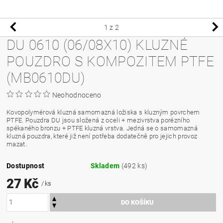
1
z 2
DU 0610 (06/08X10) KLUZNÉ
POUZDRO S KOMPOZITEM PTFE
(MB0610DU)
Neohodnoceno
Kovopolymérová kluzná samomazná ložiska s kluzným povrchem
PTFE. Pouzdra DU jsou složená z oceli + mezivrstva porézního
spékaného bronzu + PTFE kluzná vrstva. Jedná se o samomazná
kluzná pouzdra, které již není potřeba dodatečně pro jejich provoz
mazat.
Dostupnost
Skladem
(492 ks)
27 Kč
/ ks