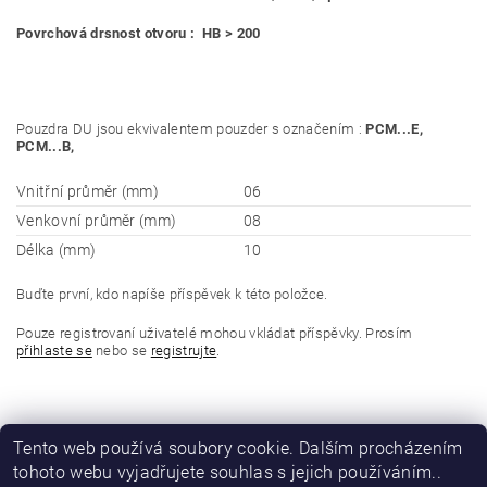
Povrchová drsnost otvoru : HB > 200
Pouzdra DU jsou ekvivalentem pouzder s označením :
PCM...E,
PCM...B,
Vnitřní průměr (mm)
06
Venkovní průměr (mm)
08
Délka (mm)
10
Buďte první, kdo napíše příspěvek k této položce.
Pouze registrovaní uživatelé mohou vkládat příspěvky. Prosím
přihlaste se
nebo se
registrujte
.
Tento web používá soubory cookie. Dalším procházením
tohoto webu vyjadřujete souhlas s jejich používáním..