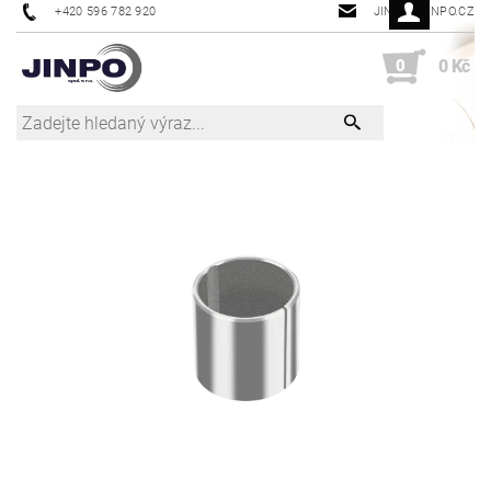
+420 596 782 920
JINPO@JINPO.CZ
0
0 Kč