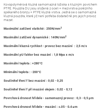
Kovopolymérová kluzná samomazná ložiska s kluzným povrchem
PTFE. Pouzdra DU jsou složená z oceli + mezivrstva porézního
spékaného bronzu + PTFE kluzná vrstva. Jedná se o samomazná
kluzná pouzdra, které již není potřeba dodatečně pro jejich provoz
mazat.
2
Maximální zatížení statické : 250N/mm
2
Maximální zatížení dynamické : 140N/mm
Maximální kluzná rychlost - provoz bez mazání : 2,5 m/s
Maximální pU faktor bez mazání : 1,8 Mpa x m/s
Maximální teplota : +280°C
Minimální teplota : -200°C
Součinitel tření f bez mazání : 0,02 - 0,25
Součinitel tření f při mazání olejem : 0,02 - 0,12
Povrchová drsnost hřídele - samomazný provoz : 0,3 - 0,5 μm
Povrchová drsnost hřídele - mazání : ≤,05 - 0,4 μm