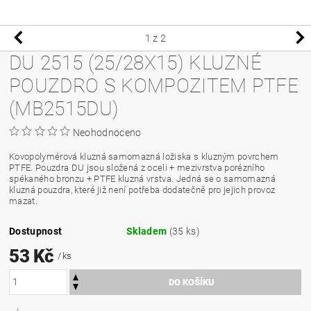
1
z 2
DU 2515 (25/28X15) KLUZNÉ
POUZDRO S KOMPOZITEM PTFE
(MB2515DU)
Neohodnoceno
Kovopolymérová kluzná samomazná ložiska s kluzným povrchem
PTFE. Pouzdra DU jsou složená z oceli + mezivrstva porézního
spékaného bronzu + PTFE kluzná vrstva. Jedná se o samomazná
kluzná pouzdra, které již není potřeba dodatečně pro jejich provoz
mazat.
Dostupnost
Skladem
(35 ks)
53 Kč
/ ks