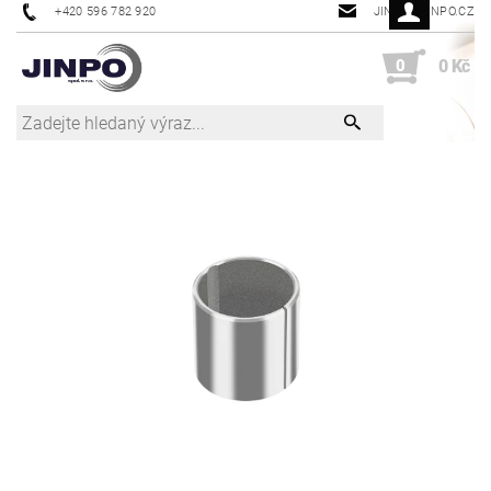
+420 596 782 920
JINPO@JINPO.CZ
0
0 Kč