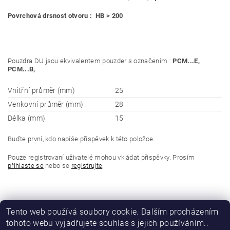
Povrchová drsnost otvoru : HB > 200
Pouzdra DU jsou ekvivalentem pouzder s označením :
PCM...E,
PCM...B,
Vnitřní průměr (mm)
25
Venkovní průměr (mm)
28
Délka (mm)
15
Buďte první, kdo napíše příspěvek k této položce.
Pouze registrovaní uživatelé mohou vkládat příspěvky. Prosím
přihlaste se
nebo se
registrujte
.
Tento web používá soubory cookie. Dalším procházením
tohoto webu vyjadřujete souhlas s jejich používáním..