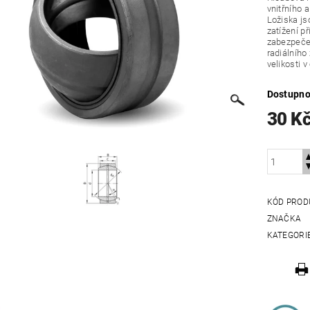
vnitřního 
Ložiska js
zatížení p
zabezpeče
radiálního
velikosti 
Dostupno
30 K
KÓD PROD
ZNAČKA
KATEGORI