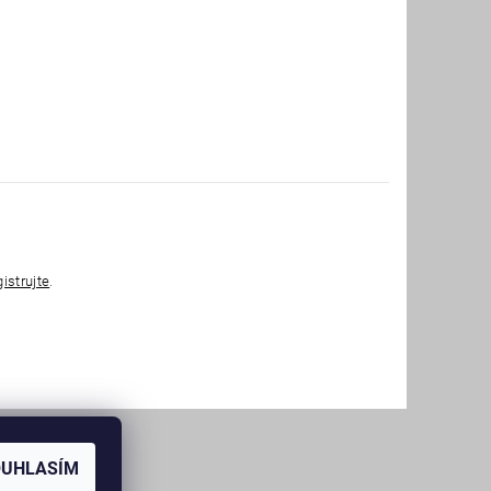
gistrujte
.
OUHLASÍM