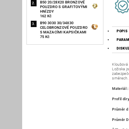
B50 20/28X20 BRONZOVÉ
POUZDRO S GRAFITOVÝMI
HNÍZDY
162 Kč
B90 3030 30/34X30
CELOBRONZOVÉ POUZDRO
POPIS
S MAZACÍMI KAPSIČKAMI
75 Kč
PARAM
DISKU
Kloubová l
Ložiska j
zabezpeče
směrech.
Materiál :
Profil díry
Průměr d
Průměr D