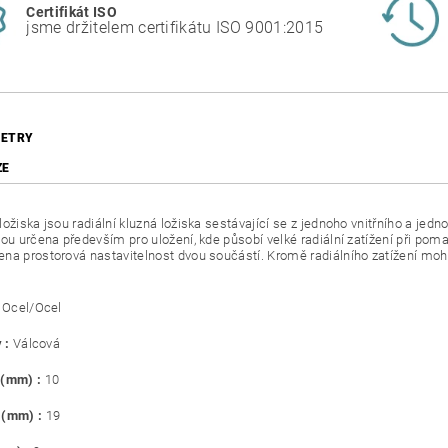
Certifikát ISO
jsme držitelem certifikátu ISO 9001:2015
ETRY
ZE
ožiska jsou radiální kluzná ložiska sestávající se z jednoho vnitřního a jedn
sou určena především pro uložení, kde působí velké radiální zatížení při pom
na prostorová nastavitelnost dvou součástí. Kromě radiálního zatížení mohou 
Ocel/Ocel
 :
Válcová
 (mm) :
10
 (mm) :
19