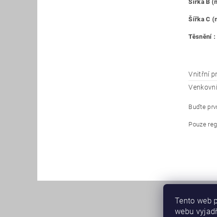
Šířka B 
Šířka C 
Těsnění :
Vnitřní 
Venkovn
Buďte prvn
Pouze reg
Tento web p
webu vyjadř