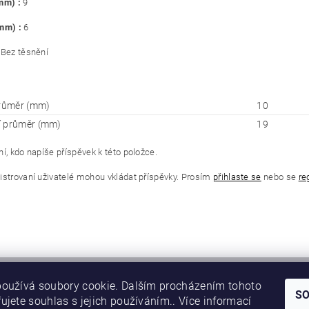
(mm) :
9
(mm) :
6
Bez těsnění
průměr (mm)
10
í průměr (mm)
19
í, kdo napíše příspěvek k této položce.
istrovaní uživatelé mohou vkládat příspěvky. Prosím
přihlaste se
nebo se
re
oužívá soubory cookie. Dalším procházením tohoto
S
ujete souhlas s jejich používáním.. Více informací