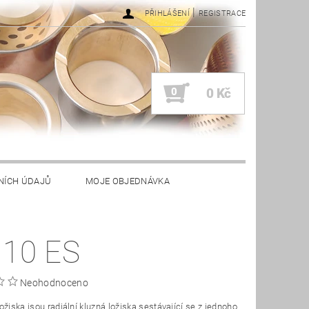
|
PŘIHLÁŠENÍ
REGISTRACE
0
0 Kč
NÍCH ÚDAJŮ
MOJE OBJEDNÁVKA
 10 ES
Neohodnoceno
ožiska jsou radiální kluzná ložiska sestávající se z jednoho