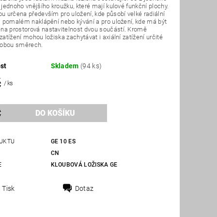
a jednoho vnějšího kroužku, které mají kulové funkční plochy.
ou určena především pro uložení, kde působí velké radiální
ři pomalém naklápění nebo kývání a pro uložení, kde má být
na prostorová nastavitelnost dvou součástí. Kromě
 zatížení mohou ložiska zachytávat i axiální zatížení určité
v obou směrech.
st
Skladem
(94 ks)
č
/ ks
UKTU
GE 10 ES
CN
E
KLOUBOVÁ LOŽISKA GE
Tisk
Dotaz