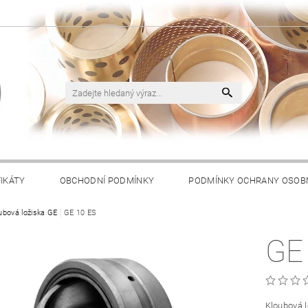
FIKÁTY
OBCHODNÍ PODMÍNKY
PODMÍNKY OCHRANY OSOB
ubová ložiska GE
GE 10 ES
GE
Kloubová l