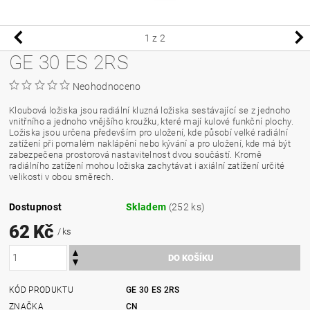
1
z 2
GE 30 ES 2RS
Neohodnoceno
Kloubová ložiska jsou radiální kluzná ložiska sestávající se z jednoho
vnitřního a jednoho vnějšího kroužku, které mají kulové funkční plochy.
Ložiska jsou určena především pro uložení, kde působí velké radiální
zatížení při pomalém naklápění nebo kývání a pro uložení, kde má být
zabezpečena prostorová nastavitelnost dvou součástí. Kromě
radiálního zatížení mohou ložiska zachytávat i axiální zatížení určité
velikosti v obou směrech.
Dostupnost
Skladem
(252 ks)
62 Kč
/ ks
KÓD PRODUKTU
GE 30 ES 2RS
ZNAČKA
CN