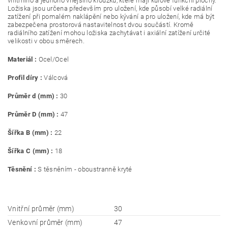
vnitřního a jednoho vnějšího kroužku, které mají kulové funkční plochy.
Ložiska jsou určena především pro uložení, kde působí velké radiální
zatížení při pomalém naklápění nebo kývání a pro uložení, kde má být
zabezpečena prostorová nastavitelnost dvou součástí. Kromě
radiálního zatížení mohou ložiska zachytávat i axiální zatížení určité
velikosti v obou směrech.
Materiál :
Ocel/Ocel
Profil díry :
Válcová
Průměr d (mm) :
30
Průměr D (mm) :
47
Šířka B (mm) :
22
Šířka C (mm) :
18
Těsnění :
S těsněním - oboustranně kryté
Vnitřní průměr (mm)
30
Venkovní průměr (mm)
47