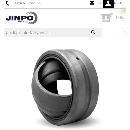
+420 596 782 920
JINPO@JINPO.CZ
0
0 Kč