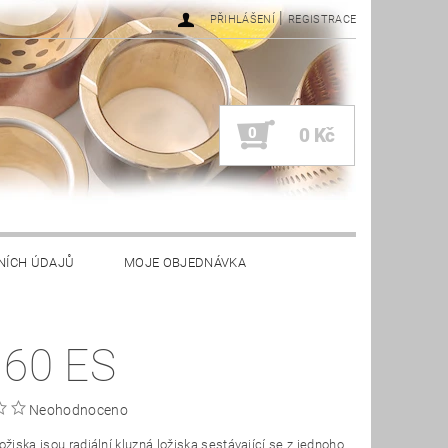
|
PŘIHLÁŠENÍ
REGISTRACE
0
0 Kč
NÍCH ÚDAJŮ
MOJE OBJEDNÁVKA
 60 ES
Neohodnoceno
ožiska jsou radiální kluzná ložiska sestávající se z jednoho