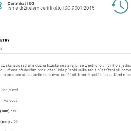
Certifikát ISO
jsme držitelem certifikátu ISO 9001:2015
ETRY
ZE
ožiska jsou radiální kluzná ložiska sestávající se z jednoho vnitřního a jedn
sou určena především pro uložení, kde působí velké radiální zatížení při pom
na prostorová nastavitelnost dvou součástí. Kromě radiálního zatížení mohou 
Ocel/Ocel
 :
Válcová
 (mm) :
60
 (mm) :
90