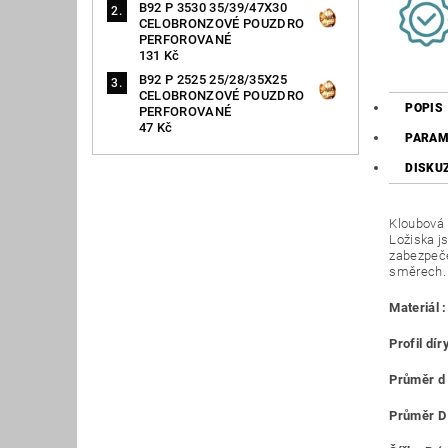
B92 P 3530 35/39/47X30
CELOBRONZOVÉ POUZDRO
PERFOROVANÉ
131 Kč
B92 P 2525 25/28/35X25
CELOBRONZOVÉ POUZDRO
POPIS
PERFOROVANÉ
47 Kč
PARAM
DISKU
Kloubová l
Ložiska j
zabezpeče
směrech.
Materiál :
Profil díry
Průměr d
Průměr D