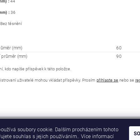
(mm) :
44
(mm) :
36
Bez těsnění
průměr (mm)
60
í průměr (mm)
90
í, kdo napíše příspěvek k této položce.
istrovaní uživatelé mohou vkládat příspěvky. Prosím
přihlaste se
nebo se
re
oužívá soubory cookie. Dalším procházením tohoto
S
ujete souhlas s jejich používáním.. Více informací