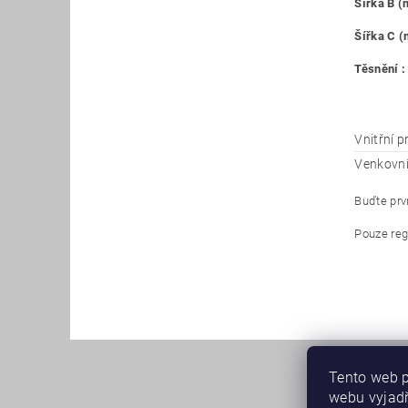
Šířka B 
Šířka C 
Těsnění :
Vnitřní 
Venkovn
Buďte prvn
Pouze reg
Tento web p
webu vyjadř