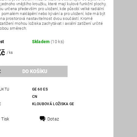
a jednoho vnějšího kroužku, které mají kulové funkční plochy.
ou určena především pro uložení, kde působí velké radiální
ři pomalém naklápění nebo kývání a pro uložení, kde má být
na prostorová nastavitelnost dvou součástí. Kromě
 zatížení mohou ložiska zachytávat i axiální zatížení určité
v obou směrech.
st
Skladem
(10 ks)
Kč
/ ks
UKTU
GE 60 ES
CN
E
KLOUBOVÁ LOŽISKA GE
Tisk
Dotaz