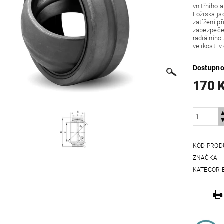
vnitřního 
Ložiska js
zatížení p
zabezpeče
radiálního
velikosti 
Dostupno
170 
KÓD PROD
ZNAČKA
KATEGORI