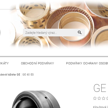
FIKÁTY
OBCHODNÍ PODMÍNKY
PODMÍNKY OCHRANY OSOB
ubová ložiska GE
GE 60 ES
GE
Kloubová l