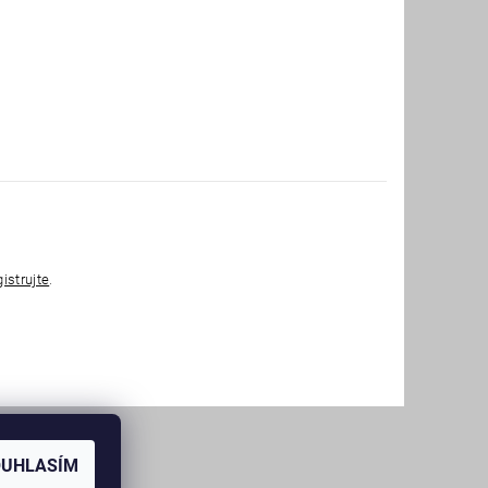
gistrujte
.
OUHLASÍM