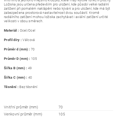
vnitřního a jednoho vnějšího kroužku, které mají kulové funkční plochy.
Ložiska jsou určena především pro uložení, kde působí velké radiální
zatížení při pomalém naklápění nebo kývání a pro uložení, kde má být
zabezpečena prostorová nastavitelnost dvou součástí. Kromě
radiálního zatížení mohou ložiska zachytávat i axiální zatížení určité
velikosti v obou směrech.
Materiál :
Ocel/Ocel
Profil díry :
Válcová
Průměr d (mm) :
70
Průměr D (mm) :
105
Šířka B (mm) :
49
Šířka C (mm) :
40
Těsnění :
Bez těsnění
Vnitřní průměr (mm)
70
Venkovní průměr (mm)
105