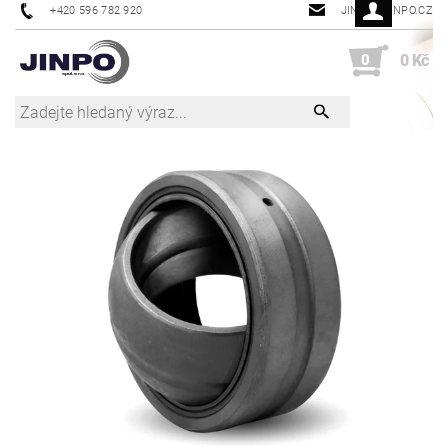
+420 596 782 920
JINPO@JINPO.CZ
0
0 Kč