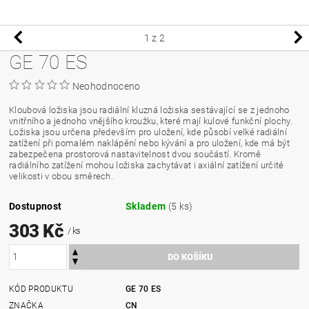
1
z 2
GE 70 ES
Neohodnoceno
Kloubová ložiska jsou radiální kluzná ložiska sestávající se z jednoho
vnitřního a jednoho vnějšího kroužku, které mají kulové funkční plochy.
Ložiska jsou určena především pro uložení, kde působí velké radiální
zatížení při pomalém naklápění nebo kývání a pro uložení, kde má být
zabezpečena prostorová nastavitelnost dvou součástí. Kromě
radiálního zatížení mohou ložiska zachytávat i axiální zatížení určité
velikosti v obou směrech.
Dostupnost
Skladem
(5 ks)
303 Kč
/ ks
KÓD PRODUKTU
GE 70 ES
ZNAČKA
CN