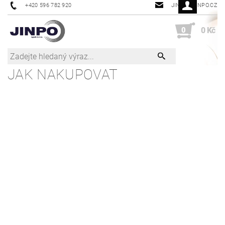
+420 596 782 920
JINPO@JINPO.CZ
0
0 Kč
JAK NAKUPOVAT