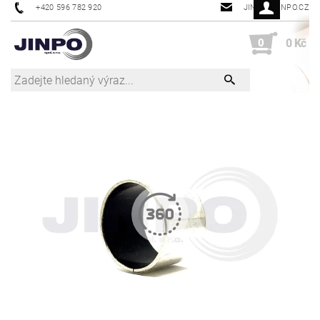
+420 596 782 920
JINPO@JINPO.CZ
0
0 Kč