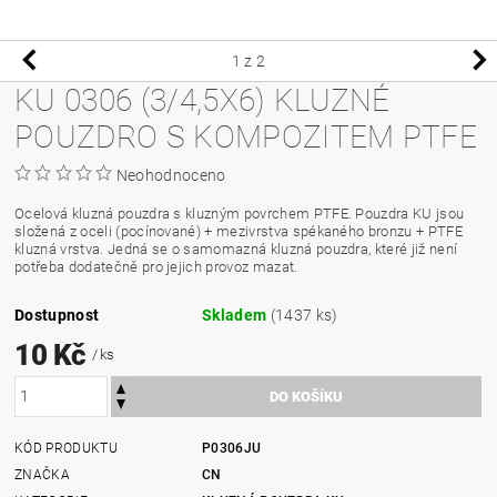
1
z 2
KU 0306 (3/4,5X6) KLUZNÉ
POUZDRO S KOMPOZITEM PTFE
Neohodnoceno
Ocelová kluzná pouzdra s kluzným povrchem PTFE. Pouzdra KU jsou
složená z oceli (pocínované) + mezivrstva spékaného bronzu + PTFE
kluzná vrstva. Jedná se o samomazná kluzná pouzdra, které již není
potřeba dodatečně pro jejich provoz mazat.
Dostupnost
Skladem
(1437 ks)
10 Kč
/ ks
KÓD PRODUKTU
P0306JU
ZNAČKA
CN