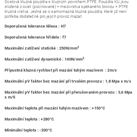
Ocelová kluzná pouzdra s kluzným povrchem PTFE. Pouzdra KU jsou
složená z oceli (pocínované) + mezivrstva spékaného bronzu + PTFE
kluzná vrstva. Jedná se o samomazná kluzná pouzdra, které již není
potřeba dodatečně pro jejich provoz mazat.
Doporučená tolerance tělesa : H7
Doporučená tolerance hřídele : f7
2
Maximální zatížení statické : 250N/mm
2
Maximální zatížení dynamické : 140N/mm
Přípustná kluzná rychlost při mazání tuhým mazivem : 2m/s
Maximální pV faktor bez mazání při trvalém provozu : 1,8 Mpa x m/s
Maximální pV faktor bez mazání při přerušovaném provozu : 3,6 Mpa
x m/S
Maximální teplota při mazání tuhým mazivem : +150°C
Maximální teplota : +280°C
Minimální teplota : -200°C