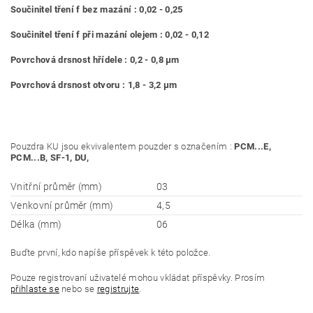
Součinitel tření f bez mazání : 0,02 - 0,25
Součinitel tření f při mazání olejem : 0,02 - 0,12
Povrchová drsnost hřídele : 0,2 - 0,8 μm
Povrchová drsnost otvoru : 1,8 - 3,2 μm
Pouzdra KU jsou ekvivalentem pouzder s označením :
PCM...E,
PCM...B, SF-1, DU,
Vnitřní průměr (mm)
03
Venkovní průměr (mm)
4,5
Délka (mm)
06
Buďte první, kdo napíše příspěvek k této položce.
Pouze registrovaní uživatelé mohou vkládat příspěvky. Prosím
přihlaste se
nebo se
registrujte
.