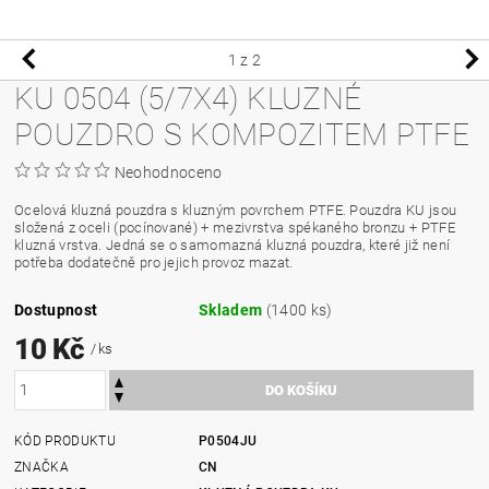
1
z 2
KU 0504 (5/7X4) KLUZNÉ
POUZDRO S KOMPOZITEM PTFE
Neohodnoceno
Ocelová kluzná pouzdra s kluzným povrchem PTFE. Pouzdra KU jsou
složená z oceli (pocínované) + mezivrstva spékaného bronzu + PTFE
kluzná vrstva. Jedná se o samomazná kluzná pouzdra, které již není
potřeba dodatečně pro jejich provoz mazat.
Dostupnost
Skladem
(1400 ks)
10 Kč
/ ks
KÓD PRODUKTU
P0504JU
ZNAČKA
CN