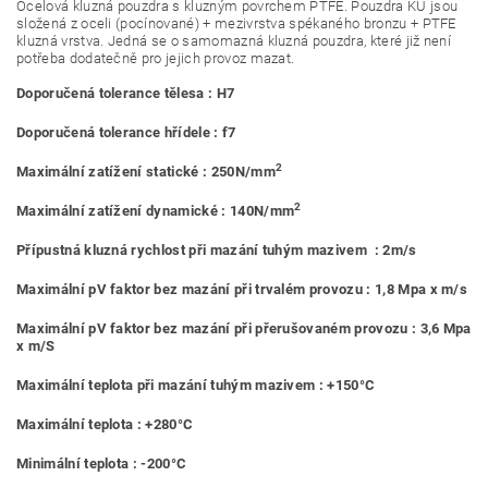
Ocelová kluzná pouzdra s kluzným povrchem PTFE. Pouzdra KU jsou
složená z oceli (pocínované) + mezivrstva spékaného bronzu + PTFE
kluzná vrstva. Jedná se o samomazná kluzná pouzdra, které již není
potřeba dodatečně pro jejich provoz mazat.
Doporučená tolerance tělesa : H7
Doporučená tolerance hřídele : f7
2
Maximální zatížení statické : 250N/mm
2
Maximální zatížení dynamické : 140N/mm
Přípustná kluzná rychlost při mazání tuhým mazivem : 2m/s
Maximální pV faktor bez mazání při trvalém provozu : 1,8 Mpa x m/s
Maximální pV faktor bez mazání při přerušovaném provozu : 3,6 Mpa
x m/S
Maximální teplota při mazání tuhým mazivem : +150°C
Maximální teplota : +280°C
Minimální teplota : -200°C