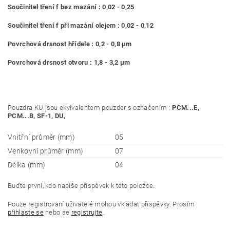
Součinitel tření f bez mazání : 0,02 - 0,25
Součinitel tření f při mazání olejem : 0,02 - 0,12
Povrchová drsnost hřídele : 0,2 - 0,8 μm
Povrchová drsnost otvoru : 1,8 - 3,2 μm
Pouzdra KU jsou ekvivalentem pouzder s označením :
PCM...E,
PCM...B, SF-1, DU,
Vnitřní průměr (mm)
05
Venkovní průměr (mm)
07
Délka (mm)
04
Buďte první, kdo napíše příspěvek k této položce.
Pouze registrovaní uživatelé mohou vkládat příspěvky. Prosím
přihlaste se
nebo se
registrujte
.