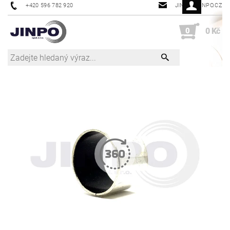
+420 596 782 920
JINPO@JINPO.CZ
0
0 Kč