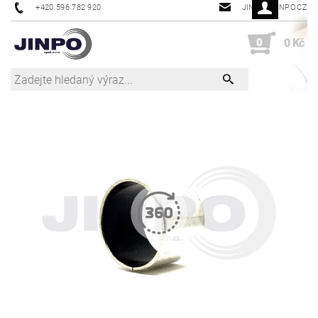
+420 596 782 920
JINPO@JINPO.CZ
0
0 Kč