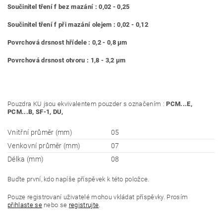
Součinitel tření f bez mazání : 0,02 - 0,25
Součinitel tření f při mazání olejem : 0,02 - 0,12
Povrchová drsnost hřídele : 0,2 - 0,8 μm
Povrchová drsnost otvoru : 1,8 - 3,2 μm
Pouzdra KU jsou ekvivalentem pouzder s označením :
PCM...E,
PCM...B, SF-1, DU,
Vnitřní průměr (mm)
05
Venkovní průměr (mm)
07
Délka (mm)
08
Buďte první, kdo napíše příspěvek k této položce.
Pouze registrovaní uživatelé mohou vkládat příspěvky. Prosím
přihlaste se
nebo se
registrujte
.