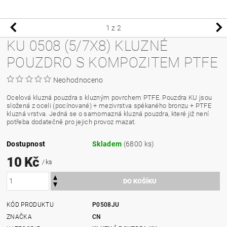
1
z 2
KU 0508 (5/7X8) KLUZNÉ
POUZDRO S KOMPOZITEM PTFE
Neohodnoceno
Ocelová kluzná pouzdra s kluzným povrchem PTFE. Pouzdra KU jsou
složená z oceli (pocínované) + mezivrstva spékaného bronzu + PTFE
kluzná vrstva. Jedná se o samomazná kluzná pouzdra, které již není
potřeba dodatečně pro jejich provoz mazat.
Dostupnost
Skladem
(6800 ks)
10 Kč
/ ks
KÓD PRODUKTU
P0508JU
ZNAČKA
CN