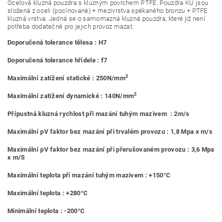
Ocelová kluzná pouzdra s kluzným povrchem PTFE. Pouzdra KU jsou
složená z oceli (pocínované) + mezivrstva spékaného bronzu + PTFE
kluzná vrstva. Jedná se o samomazná kluzná pouzdra, které již není
potřeba dodatečně pro jejich provoz mazat.
Doporučená tolerance tělesa : H7
Doporučená tolerance hřídele : f7
2
Maximální zatížení statické : 250N/mm
2
Maximální zatížení dynamické : 140N/mm
Přípustná kluzná rychlost při mazání tuhým mazivem : 2m/s
Maximální pV faktor bez mazání při trvalém provozu : 1,8 Mpa x m/s
Maximální pV faktor bez mazání při přerušovaném provozu : 3,6 Mpa
x m/S
Maximální teplota při mazání tuhým mazivem : +150°C
Maximální teplota : +280°C
Minimální teplota : -200°C