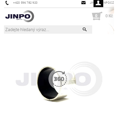
+420 596 782 920
JINPO@JINPO.CZ
0
0 Kč