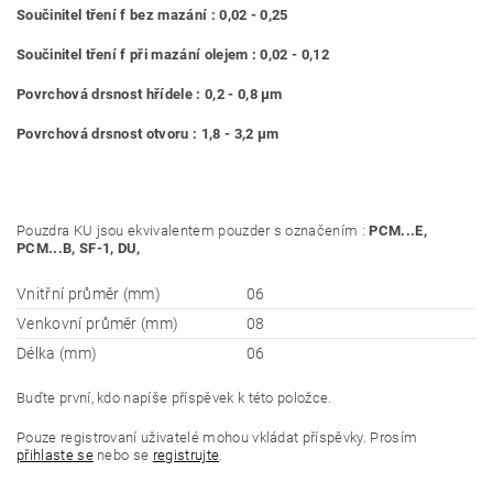
Součinitel tření f bez mazání : 0,02 - 0,25
Součinitel tření f při mazání olejem : 0,02 - 0,12
Povrchová drsnost hřídele : 0,2 - 0,8 μm
Povrchová drsnost otvoru : 1,8 - 3,2 μm
Pouzdra KU jsou ekvivalentem pouzder s označením :
PCM...E,
PCM...B, SF-1, DU,
Vnitřní průměr (mm)
06
Venkovní průměr (mm)
08
Délka (mm)
06
Buďte první, kdo napíše příspěvek k této položce.
Pouze registrovaní uživatelé mohou vkládat příspěvky. Prosím
přihlaste se
nebo se
registrujte
.