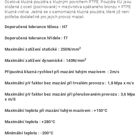
Ocelová kluzná pouzdra s kluzným povrchem PTFE. Pouzdra KU jsou
složená z oceli (pocínované) + mezivrstva spékaného bronzu + PTFE
kluzná vrstva. Jedná se o samomazná kluzná pouzdra, které již není
potřeba dodatečně pro jejich provoz mazat.
Doporučená tolerance tělesa : H7
Doporučená tolerance hřídele : f7
2
Maximální zatížení statické : 250N/mm
2
Maximální zatížení dynamické : 140N/mm
Přípustná kluzná rychlost při mazání tuhým mazivem : 2m/s
Maximální pV faktor bez mazání při trvalém provozu : 1,8 Mpa x m/s
Maximální pV faktor bez mazání při přerušovaném provozu : 3,6 Mpa
x m/S
Maximální teplota při mazání tuhým mazivem : +150°C
Maximální teplota : +280°C
Minimální teplota : -200°C