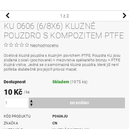
1
z 2
KU 0606 (6/8X6) KLUZNÉ
POUZDRO S KOMPOZITEM PTFE
Neohodnoceno
Ocelová kluzná pouzdra s kluzným povrchem PTFE. Pouzdra KU jsou
složená z oceli (pocínované) + mezivrstva spékaného bronzu + PTFE
kluzná vrstva. Jedná se o samomazná kluzná pouzdra, které již není
potřeba dodatečně pro jejich provoz mazat.
Dostupnost
Skladem
(1975 ks)
10 Kč
/ ks
KÓD PRODUKTU
P0606JU
ZNAČKA
CN