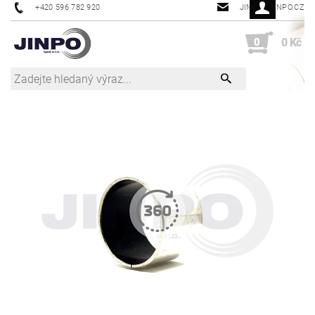
+420 596 782 920
JINPO@JINPO.CZ
0
0 Kč