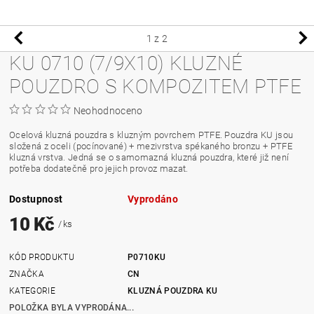
1
z 2
KU 0710 (7/9X10) KLUZNÉ
POUZDRO S KOMPOZITEM PTFE
Neohodnoceno
Ocelová kluzná pouzdra s kluzným povrchem PTFE. Pouzdra KU jsou
složená z oceli (pocínované) + mezivrstva spékaného bronzu + PTFE
kluzná vrstva. Jedná se o samomazná kluzná pouzdra, které již není
potřeba dodatečně pro jejich provoz mazat.
Dostupnost
Vyprodáno
10 Kč
/ ks
KÓD PRODUKTU
P0710KU
ZNAČKA
CN
KATEGORIE
KLUZNÁ POUZDRA KU
POLOŽKA BYLA VYPRODÁNA...