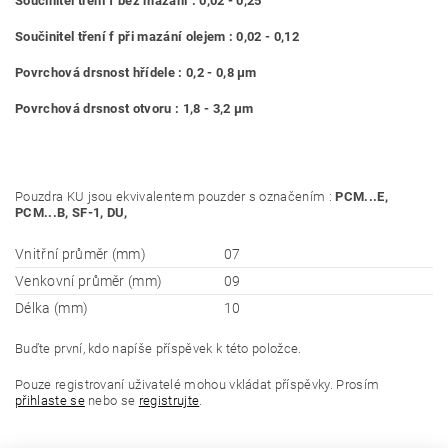
Součinitel tření f bez mazání : 0,02 - 0,25
Součinitel tření f při mazání olejem : 0,02 - 0,12
Povrchová drsnost hřídele : 0,2 - 0,8 μm
Povrchová drsnost otvoru : 1,8 - 3,2 μm
Pouzdra KU jsou ekvivalentem pouzder s označením :
PCM...E,
PCM...B, SF-1, DU,
Vnitřní průměr (mm)
07
Venkovní průměr (mm)
09
Délka (mm)
10
Buďte první, kdo napíše příspěvek k této položce.
Pouze registrovaní uživatelé mohou vkládat příspěvky. Prosím
přihlaste se
nebo se
registrujte
.