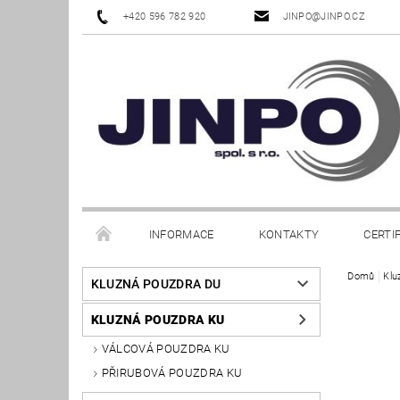
+420 596 782 920
JINPO@JINPO.CZ
INFORMACE
KONTAKTY
CERTI
Domů
Klu
KLUZNÁ POUZDRA DU
KLUZNÁ POUZDRA KU
VÁLCOVÁ POUZDRA KU
PŘIRUBOVÁ POUZDRA KU