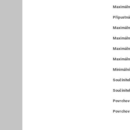
Maximáln
Přípustná
Maximální
Maximální
Maximální
Maximální
Minimální
Součinitel
Součinitel
Povrchová
Povrchová