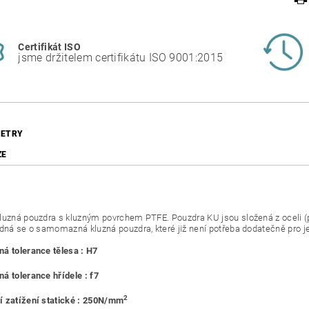
Certifikát ISO
jsme držitelem certifikátu ISO 9001:2015
ETRY
ZE
luzná pouzdra s kluzným povrchem PTFE. Pouzdra KU jsou složená z oceli 
edná se o samomazná kluzná pouzdra, které již není potřeba dodatečně pro j
á tolerance tělesa : H7
á tolerance hřídele : f7
2
 zatížení statické : 250N/mm