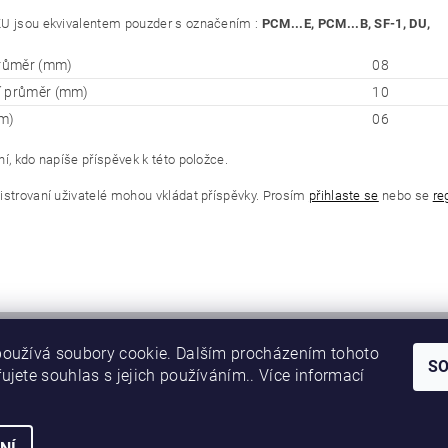
U jsou ekvivalentem pouzder s označením :
PCM...E, PCM...B, SF-1, DU,
průměr (mm)
08
í průměr (mm)
10
m)
06
í, kdo napíše příspěvek k této položce.
istrovaní uživatelé mohou vkládat příspěvky. Prosím
přihlaste se
nebo se
re
oužívá soubory cookie. Dalším procházením tohoto
S
ujete souhlas s jejich používáním.. Více informací