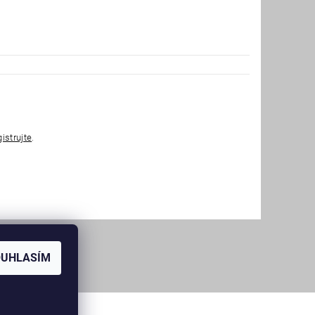
gistrujte
.
OUHLASÍM