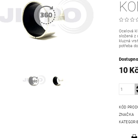
KO
Ocelová k
složená z 
kluzná vrs
potřeba do
Dostupno
10 K
KÓD PROD
ZNAČKA
KATEGORI