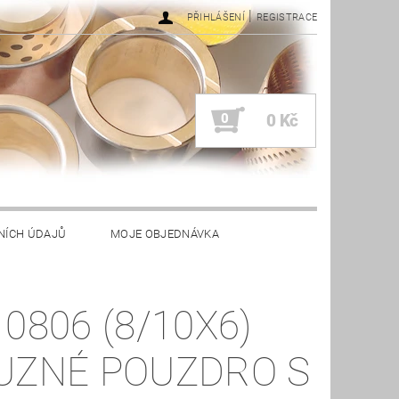
|
PŘIHLÁŠENÍ
REGISTRACE
0
0 Kč
NÍCH ÚDAJŮ
MOJE OBJEDNÁVKA
 0806 (8/10X6)
UZNÉ POUZDRO S