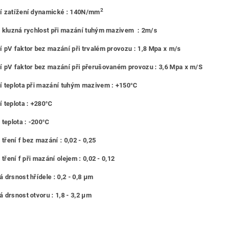
2
í zatížení dynamické : 140N/mm
 kluzná rychlost při mazání tuhým mazivem : 2m/s
 pV faktor bez mazání při trvalém provozu : 1,8 Mpa x m/s
 pV faktor bez mazání při přerušovaném provozu : 3,6 Mpa x m/S
 teplota při mazání tuhým mazivem : +150°C
 teplota : +280°C
 teplota : -200°C
 tření f bez mazání : 0,02 - 0,25
 tření f při mazání olejem : 0,02 - 0,12
 drsnost hřídele : 0,2 - 0,8 μm
 drsnost otvoru : 1,8 - 3,2 μm