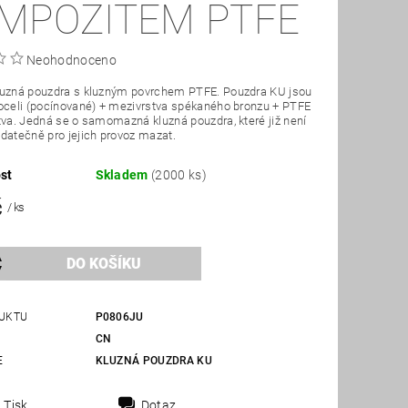
MPOZITEM PTFE
Neohodnoceno
luzná pouzdra s kluzným povrchem PTFE. Pouzdra KU jsou
oceli (pocínované) + mezivrstva spékaného bronzu + PTFE
tva. Jedná se o samomazná kluzná pouzdra, které již není
datečně pro jejich provoz mazat.
st
Skladem
(2000 ks)
č
/ ks
UKTU
P0806JU
CN
E
KLUZNÁ POUZDRA KU
Tisk
Dotaz