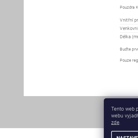
Pouzdra K
Vnitřní 
Venkovn
Délka (m
Buďte prvn
Pouze reg
Tento web p
webu vyjadř
zde
.