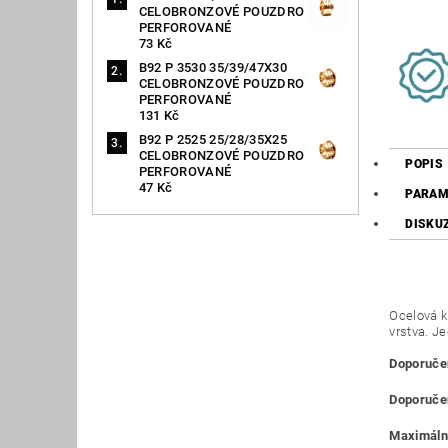
CELOBRONZOVÉ POUZDRO
PERFOROVANÉ
73 Kč
B92 P 3530 35/39/47X30
CELOBRONZOVÉ POUZDRO
PERFOROVANÉ
131 Kč
B92 P 2525 25/28/35X25
CELOBRONZOVÉ POUZDRO
POPIS
PERFOROVANÉ
47 Kč
PARAM
DISKU
Ocelová k
vrstva. J
Doporučen
Doporučen
Maximální