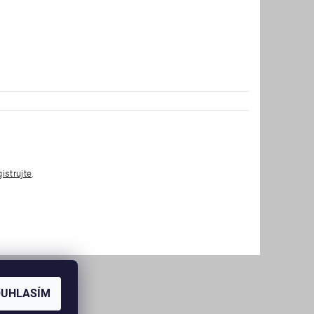
gistrujte
.
OUHLASÍM