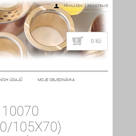
|
PŘIHLÁŠENÍ
REGISTRACE
0
0 Kč
NÍCH ÚDAJŮ
MOJE OBJEDNÁVKA
 10070
00/105X70)