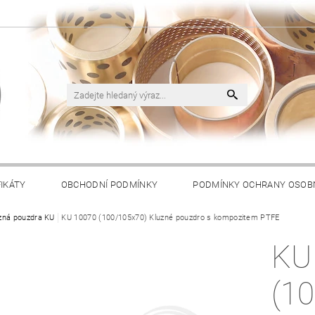
FIKÁTY
OBCHODNÍ PODMÍNKY
PODMÍNKY OCHRANY OSOB
zná pouzdra KU
KU 10070 (100/105x70) Kluzné pouzdro s kompozitem PTFE
KU
(1