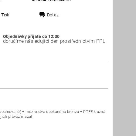
E
KLUZNÁ POUZDRA KU
Tisk
Dotaz
Objednávky přijaté do 12:30
doručíme následující den prostřednictvím PPL
(pocínované) + mezivrstva spékaného bronzu + PTFE kluzná
ejich provoz mazat.