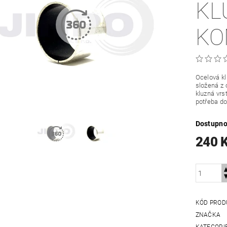
KL
KO
Ocelová k
složená z 
kluzná vrs
potřeba do
Dostupno
240 
KÓD PROD
ZNAČKA