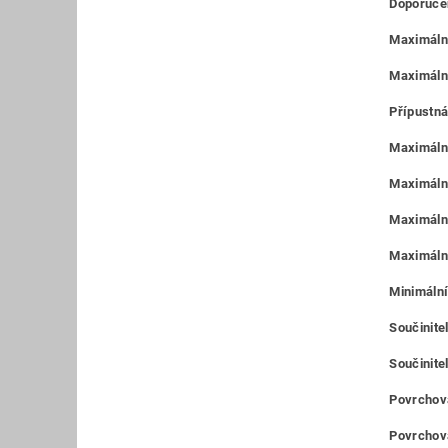
Doporučen
Maximální
Maximáln
Přípustná
Maximální
Maximální
Maximální
Maximální
Minimální
Součinitel
Součinitel
Povrchová
Povrchová