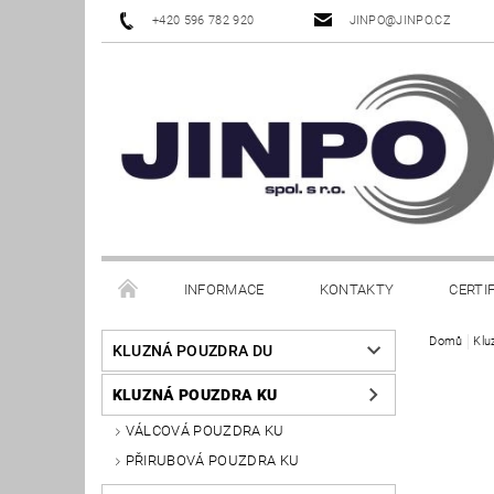
+420 596 782 920
JINPO@JINPO.CZ
INFORMACE
KONTAKTY
CERTI
Domů
Klu
KLUZNÁ POUZDRA DU
KLUZNÁ POUZDRA KU
VÁLCOVÁ POUZDRA KU
PŘIRUBOVÁ POUZDRA KU