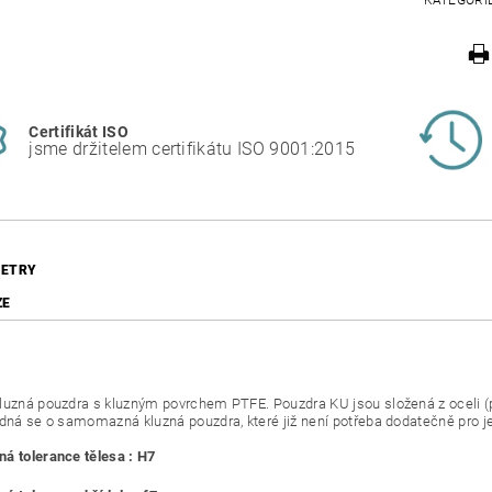
KATEGORI
Certifikát ISO
jsme držitelem certifikátu ISO 9001:2015
ETRY
ZE
luzná pouzdra s kluzným povrchem PTFE. Pouzdra KU jsou složená z oceli 
edná se o samomazná kluzná pouzdra, které již není potřeba dodatečně pro j
á tolerance tělesa : H7