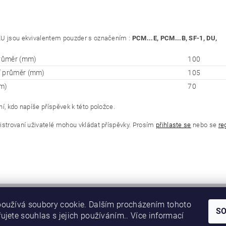
U jsou ekvivalentem pouzder s označením :
PCM...E, PCM...B, SF-1, DU,
průměr (mm)
100
í průměr (mm)
105
m)
70
í, kdo napíše příspěvek k této položce.
istrovaní uživatelé mohou vkládat příspěvky. Prosím
přihlaste se
nebo se
re
oužívá soubory cookie. Dalším procházením tohoto
S
ujete souhlas s jejich používáním.. Více informací