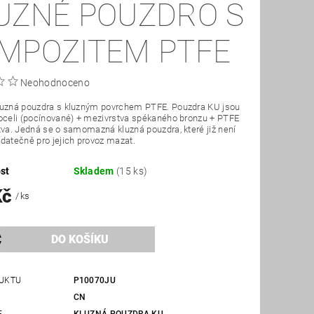
UZNÉ POUZDRO S
MPOZITEM PTFE
Neohodnoceno
luzná pouzdra s kluzným povrchem PTFE. Pouzdra KU jsou
oceli (pocínované) + mezivrstva spékaného bronzu + PTFE
tva. Jedná se o samomazná kluzná pouzdra, které již není
datečně pro jejich provoz mazat.
st
Skladem
(15 ks)
Kč
/ ks
UKTU
P10070JU
CN