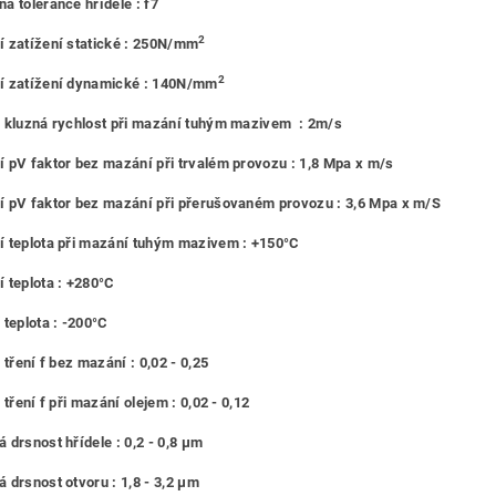
á tolerance hřídele : f7
2
 zatížení statické : 250N/mm
2
í zatížení dynamické : 140N/mm
 kluzná rychlost při mazání tuhým mazivem : 2m/s
 pV faktor bez mazání při trvalém provozu : 1,8 Mpa x m/s
 pV faktor bez mazání při přerušovaném provozu : 3,6 Mpa x m/S
 teplota při mazání tuhým mazivem : +150°C
 teplota : +280°C
 teplota : -200°C
 tření f bez mazání : 0,02 - 0,25
 tření f při mazání olejem : 0,02 - 0,12
 drsnost hřídele : 0,2 - 0,8 μm
 drsnost otvoru : 1,8 - 3,2 μm