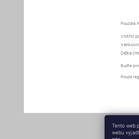
Pouzdra K
Vnitřní 
Venkovn
Délka (m
Buďte prvn
Pouze reg
Tento web p
webu vyjadř