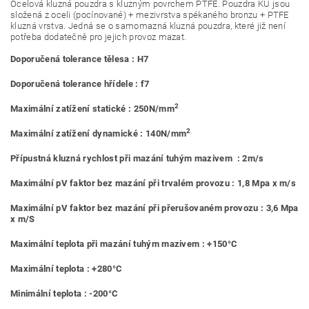
Ocelová kluzná pouzdra s kluzným povrchem PTFE. Pouzdra KU jsou
složená z oceli (pocínované) + mezivrstva spékaného bronzu + PTFE
kluzná vrstva. Jedná se o samomazná kluzná pouzdra, které již není
potřeba dodatečně pro jejich provoz mazat.
Doporučená tolerance tělesa : H7
Doporučená tolerance hřídele : f7
2
Maximální zatížení statické : 250N/mm
2
Maximální zatížení dynamické : 140N/mm
Přípustná kluzná rychlost při mazání tuhým mazivem : 2m/s
Maximální pV faktor bez mazání při trvalém provozu : 1,8 Mpa x m/s
Maximální pV faktor bez mazání při přerušovaném provozu : 3,6 Mpa
x m/S
Maximální teplota při mazání tuhým mazivem : +150°C
Maximální teplota : +280°C
Minimální teplota : -200°C