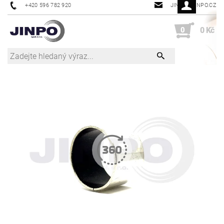
+420 596 782 920
JINPO@JINPO.CZ
0
0 Kč