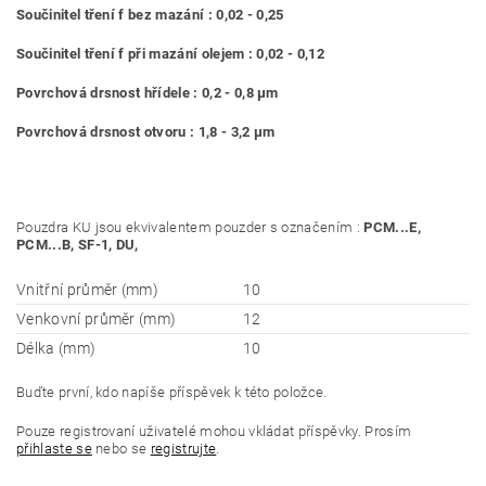
Součinitel tření f bez mazání : 0,02 - 0,25
Součinitel tření f při mazání olejem : 0,02 - 0,12
Povrchová drsnost hřídele : 0,2 - 0,8 μm
Povrchová drsnost otvoru : 1,8 - 3,2 μm
Pouzdra KU jsou ekvivalentem pouzder s označením :
PCM...E,
PCM...B, SF-1, DU,
Vnitřní průměr (mm)
10
Venkovní průměr (mm)
12
Délka (mm)
10
Buďte první, kdo napíše příspěvek k této položce.
Pouze registrovaní uživatelé mohou vkládat příspěvky. Prosím
přihlaste se
nebo se
registrujte
.