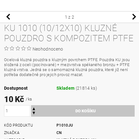
1
z 2
KU 1010 (10/12X10) KLUZNÉ
POUZDRO S KOMPOZITEM PTFE
Neohodnoceno
Ocelová kluzná pouzdra s kluzným povrchem PTFE. Pouzdra KU jsou
složená z oceli (pocínované) + mezivrstva spékaného bronzu + PTFE
kluzná vrstva. Jedná se o samomazná kluzná pouzdra, které již není
potřeba dodatečně pro jejich provoz mazat.
Dostupnost
Skladem
(21814 ks)
10 Kč
/ ks
KÓD PRODUKTU
P1010JU
ZNAČKA
CN