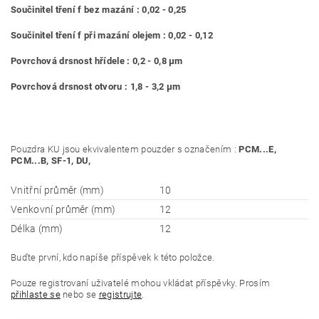
Součinitel tření f bez mazání : 0,02 - 0,25
Součinitel tření f při mazání olejem : 0,02 - 0,12
Povrchová drsnost hřídele : 0,2 - 0,8 μm
Povrchová drsnost otvoru : 1,8 - 3,2 μm
Pouzdra KU jsou ekvivalentem pouzder s označením :
PCM...E,
PCM...B, SF-1, DU,
Vnitřní průměr (mm)
10
Venkovní průměr (mm)
12
Délka (mm)
12
Buďte první, kdo napíše příspěvek k této položce.
Pouze registrovaní uživatelé mohou vkládat příspěvky. Prosím
přihlaste se
nebo se
registrujte
.