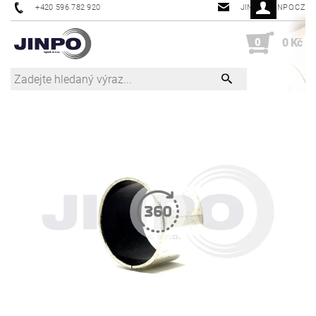
+420 596 782 920
JINPO@JINPO.CZ
0
0 Kč