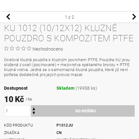
1
z 2
KU 1012 (10/12X12) KLUZNÉ
POUZDRO S KOMPOZITEM PTFE
Neohodnoceno
Ocelová kluzná pouzdra s kluzným povrchem PTFE. Pouzdra KU jsou
složená z oceli (pocínované) + mezivrstva spékaného bronzu + PTFE
kluzná vrstva. Jedná se o samomazná kluzná pouzdra, které již není
potřeba dodatečně pro jejich provoz mazat.
Dostupnost
Skladem
(19958 ks)
10 Kč
/ ks
KÓD PRODUKTU
P1012JU
ZNAČKA
CN