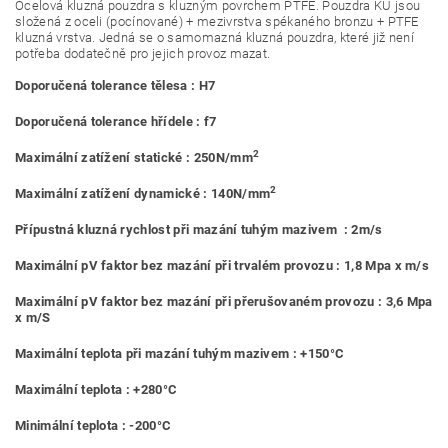
Ocelová kluzná pouzdra s kluzným povrchem PTFE. Pouzdra KU jsou
složená z oceli (pocínované) + mezivrstva spékaného bronzu + PTFE
kluzná vrstva. Jedná se o samomazná kluzná pouzdra, které již není
potřeba dodatečně pro jejich provoz mazat.
Doporučená tolerance tělesa : H7
Doporučená tolerance hřídele : f7
2
Maximální zatížení statické : 250N/mm
2
Maximální zatížení dynamické : 140N/mm
Přípustná kluzná rychlost při mazání tuhým mazivem : 2m/s
Maximální pV faktor bez mazání při trvalém provozu : 1,8 Mpa x m/s
Maximální pV faktor bez mazání při přerušovaném provozu : 3,6 Mpa
x m/S
Maximální teplota při mazání tuhým mazivem : +150°C
Maximální teplota : +280°C
Minimální teplota : -200°C