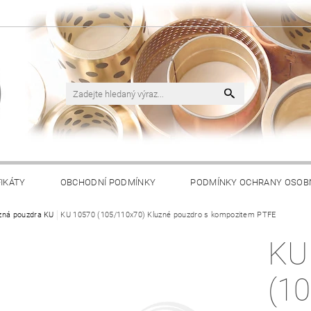
FIKÁTY
OBCHODNÍ PODMÍNKY
PODMÍNKY OCHRANY OSOB
zná pouzdra KU
KU 10570 (105/110x70) Kluzné pouzdro s kompozitem PTFE
KU
(1