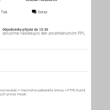
E
KLUZNÁ POUZDRA KU
Tisk
Dotaz
Objednávky přijaté do 12:30
doručíme následující den prostřednictvím PPL
(pocínované) + mezivrstva spékaného bronzu + PTFE kluzná
ejich provoz mazat.