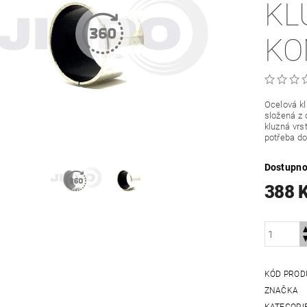
KL
KO
Ocelová k
složená z 
kluzná vrs
potřeba do
Dostupno
388 
KÓD PROD
ZNAČKA