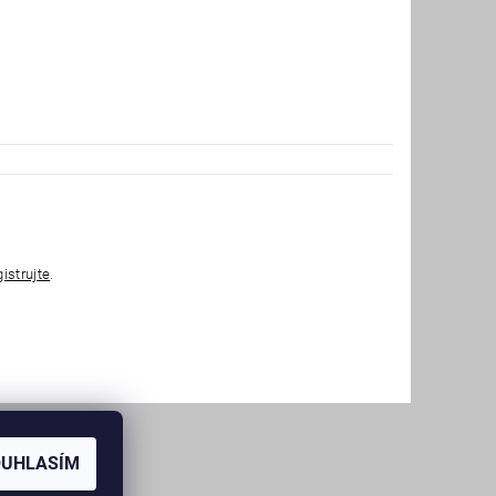
gistrujte
.
OUHLASÍM