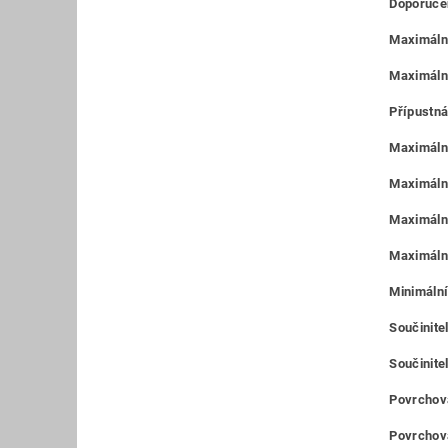
Doporučen
Maximální
Maximáln
Přípustná
Maximální
Maximální
Maximální
Maximální
Minimální
Součinitel
Součinitel
Povrchová
Povrchová