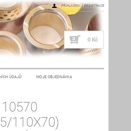
|
PŘIHLÁŠENÍ
REGISTRACE
0
0 Kč
NÍCH ÚDAJŮ
MOJE OBJEDNÁVKA
 10570
05/110X70)