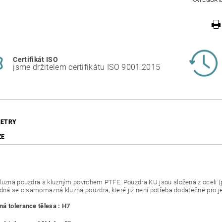
KATEGORI
Certifikát ISO
jsme držitelem certifikátu ISO 9001:2015
ETRY
ZE
luzná pouzdra s kluzným povrchem PTFE. Pouzdra KU jsou složená z oceli 
edná se o samomazná kluzná pouzdra, které již není potřeba dodatečně pro j
á tolerance tělesa : H7