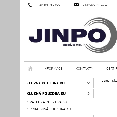
+420 596 782 920
JINPO@JINPO.CZ
INFORMACE
KONTAKTY
CERTI
Domů
Klu
KLUZNÁ POUZDRA DU
KLUZNÁ POUZDRA KU
VÁLCOVÁ POUZDRA KU
PŘIRUBOVÁ POUZDRA KU