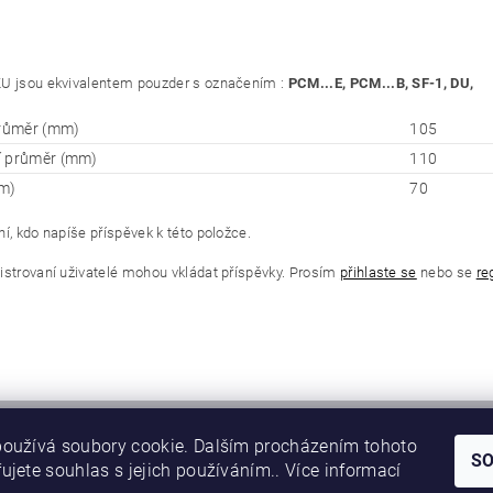
U jsou ekvivalentem pouzder s označením :
PCM...E, PCM...B, SF-1, DU,
průměr (mm)
105
í průměr (mm)
110
m)
70
í, kdo napíše příspěvek k této položce.
istrovaní uživatelé mohou vkládat příspěvky. Prosím
přihlaste se
nebo se
re
oužívá soubory cookie. Dalším procházením tohoto
S
ujete souhlas s jejich používáním.. Více informací