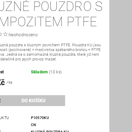
UZNÉ POUZDRO S
MPOZITEM PTFE
Neohodnoceno
luzná pouzdra s kluzným povrchem PTFE. Pouzdra KU jsou
oceli (pocínované) + mezivrstva spékaného bronzu + PTFE
tva. Jedná se o samomazná kluzná pouzdra, které již není
datečně pro jejich provoz mazat.
st
Skladem
(10 ks)
Kč
/ ks
UKTU
P10570KU
CN