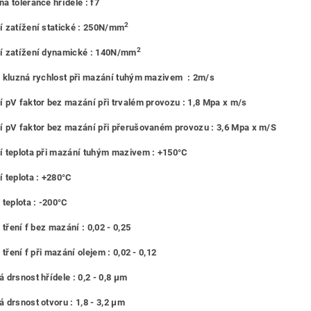
á tolerance hřídele : f7
2
 zatížení statické : 250N/mm
2
í zatížení dynamické : 140N/mm
 kluzná rychlost při mazání tuhým mazivem : 2m/s
 pV faktor bez mazání při trvalém provozu : 1,8 Mpa x m/s
 pV faktor bez mazání při přerušovaném provozu : 3,6 Mpa x m/S
 teplota při mazání tuhým mazivem : +150°C
 teplota : +280°C
 teplota : -200°C
 tření f bez mazání : 0,02 - 0,25
 tření f při mazání olejem : 0,02 - 0,12
 drsnost hřídele : 0,2 - 0,8 μm
 drsnost otvoru : 1,8 - 3,2 μm