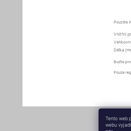
Pouzdra K
Vnitřní 
Venkovn
Délka (m
Buďte prvn
Pouze reg
Tento web p
webu vyjadř