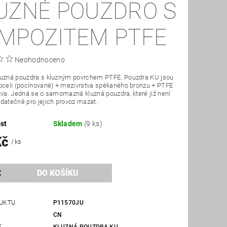
UZNÉ POUZDRO S
MPOZITEM PTFE
Neohodnoceno
luzná pouzdra s kluzným povrchem PTFE. Pouzdra KU jsou
oceli (pocínované) + mezivrstva spékaného bronzu + PTFE
tva. Jedná se o samomazná kluzná pouzdra, které již není
datečně pro jejich provoz mazat.
st
Skladem
(9 ks)
Kč
/ ks
UKTU
P11570JU
CN