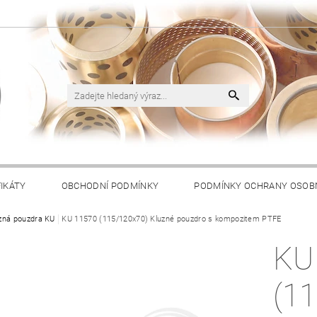
FIKÁTY
OBCHODNÍ PODMÍNKY
PODMÍNKY OCHRANY OSOB
zná pouzdra KU
KU 11570 (115/120x70) Kluzné pouzdro s kompozitem PTFE
KU
(1