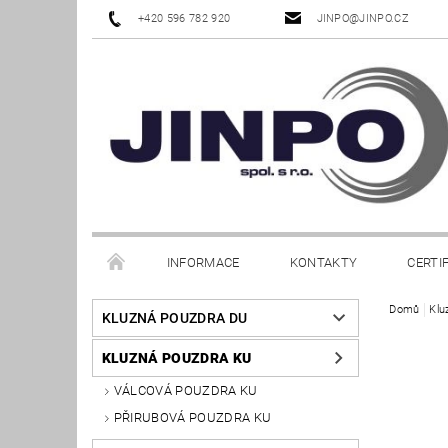
+420 596 782 920
JINPO@JINPO.CZ
INFORMACE
KONTAKTY
CERTI
Domů
Klu
KLUZNÁ POUZDRA DU
KLUZNÁ POUZDRA KU
VÁLCOVÁ POUZDRA KU
PŘIRUBOVÁ POUZDRA KU