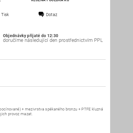
E
KLUZNÁ POUZDRA KU
Tisk
Dotaz
Objednávky přijaté do 12:30
doručíme následující den prostřednictvím PPL
(pocínované) + mezivrstva spékaného bronzu + PTFE kluzná
ejich provoz mazat.