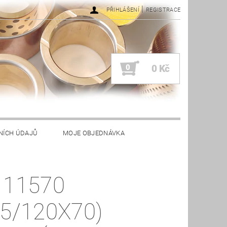
|
PŘIHLÁŠENÍ
REGISTRACE
0
0 Kč
NÍCH ÚDAJŮ
MOJE OBJEDNÁVKA
 11570
15/120X70)