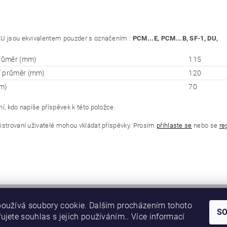
U jsou ekvivalentem pouzder s označením :
PCM...E, PCM...B, SF-1, DU,
průměr (mm)
115
í průměr (mm)
120
m)
70
í, kdo napíše příspěvek k této položce.
istrovaní uživatelé mohou vkládat příspěvky. Prosím
přihlaste se
nebo se
re
oužívá soubory cookie. Dalším procházením tohoto
S
ujete souhlas s jejich používáním.. Více informací