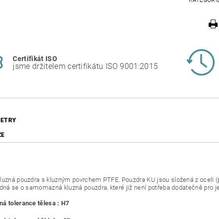
KATEGORI
Certifikát ISO
jsme držitelem certifikátu ISO 9001:2015
ETRY
ZE
luzná pouzdra s kluzným povrchem PTFE. Pouzdra KU jsou složená z oceli 
edná se o samomazná kluzná pouzdra, které již není potřeba dodatečně pro j
á tolerance tělesa : H7