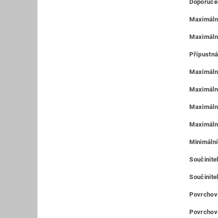
Doporučen
Maximální
Maximáln
Přípustná
Maximální
Maximální
Maximální
Maximální
Minimální
Součinitel
Součinitel
Povrchová
Povrchová