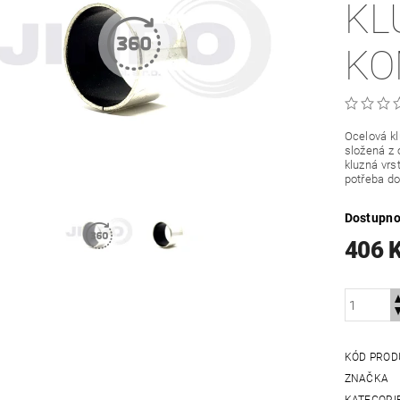
KL
KO
Ocelová k
složená z 
kluzná vrs
potřeba do
Dostupno
406 
KÓD PROD
ZNAČKA