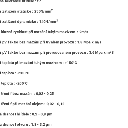
á tolerance hřídele : f7
2
 zatížení statické : 250N/mm
2
í zatížení dynamické : 140N/mm
 kluzná rychlost při mazání tuhým mazivem : 2m/s
 pV faktor bez mazání při trvalém provozu : 1,8 Mpa x m/s
 pV faktor bez mazání při přerušovaném provozu : 3,6 Mpa x m/S
 teplota při mazání tuhým mazivem : +150°C
 teplota : +280°C
 teplota : -200°C
 tření f bez mazání : 0,02 - 0,25
 tření f při mazání olejem : 0,02 - 0,12
 drsnost hřídele : 0,2 - 0,8 μm
 drsnost otvoru : 1,8 - 3,2 μm