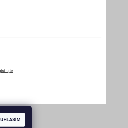
gistrujte
.
OUHLASÍM