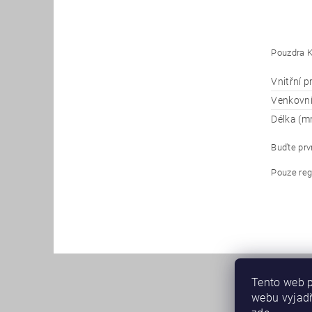
Pouzdra K
Vnitřní 
Venkovn
Délka (m
Buďte prvn
Pouze reg
Tento web p
webu vyjadř