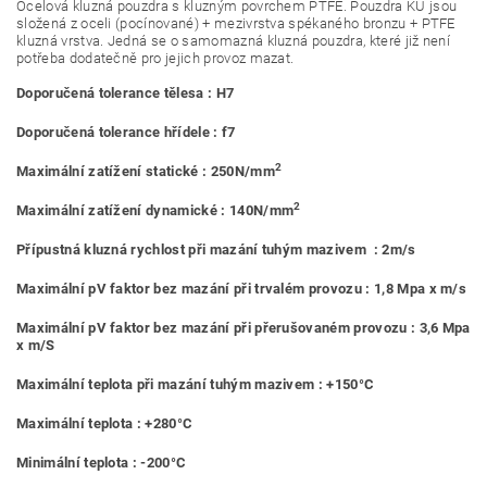
Ocelová kluzná pouzdra s kluzným povrchem PTFE. Pouzdra KU jsou
složená z oceli (pocínované) + mezivrstva spékaného bronzu + PTFE
kluzná vrstva. Jedná se o samomazná kluzná pouzdra, které již není
potřeba dodatečně pro jejich provoz mazat.
Doporučená tolerance tělesa : H7
Doporučená tolerance hřídele : f7
2
Maximální zatížení statické : 250N/mm
2
Maximální zatížení dynamické : 140N/mm
Přípustná kluzná rychlost při mazání tuhým mazivem : 2m/s
Maximální pV faktor bez mazání při trvalém provozu : 1,8 Mpa x m/s
Maximální pV faktor bez mazání při přerušovaném provozu : 3,6 Mpa
x m/S
Maximální teplota při mazání tuhým mazivem : +150°C
Maximální teplota : +280°C
Minimální teplota : -200°C