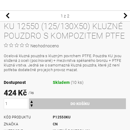
1
z 2
KU 12550 (125/130X50) KLUZNÉ
POUZDRO S KOMPOZITEM PTFE
Neohodnoceno
Ocelová kluzná pouzdra s kluzným povrchem PTFE. Pouzdra KU jsou
složená z oceli (pocínované) + mezivrstva spékaného bronzu + PTFE
kluzná vrstva. Jedná se o samomazná kluzná pouzdra, které již není
potřeba dodatečně pro jejich provoz mazat.
Dostupnost
Skladem
(10 ks)
424 Kč
/ ks
KÓD PRODUKTU
P12550KU
ZNAČKA
CN