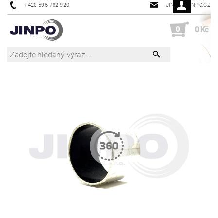
+420 596 782 920
JINPO@JINPO.CZ
0
0 Kč