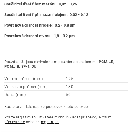
Součinitel tření f bez mazání : 0,02 - 0,25
Součinitel tření f při mazání olejem : 0,02 - 0,12
Povrchová drsnost hřídele : 0,2 - 0,8 μm
Povrchová drsnost otvoru : 1,8 - 3,2 μm
Pouzdra KU jsou ekvivalentem pouzder s označením :
PCM...E,
PCM...B, SF-1, DU,
Vnitřní průměr (mm)
125
Venkovní průměr (mm)
130
Délka (mm)
50
Buďte první, kdo napíše příspěvek k této položce.
Pouze registrovaní uživatelé mohou vkládat příspěvky. Prosím
přihlaste se
nebo se
registrujte
.