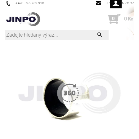
+420 596 782 920
JINPO@JINPO.CZ
0
0 Kč