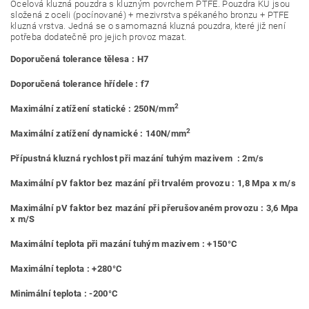
Ocelová kluzná pouzdra s kluzným povrchem PTFE. Pouzdra KU jsou
složená z oceli (pocínované) + mezivrstva spékaného bronzu + PTFE
kluzná vrstva. Jedná se o samomazná kluzná pouzdra, které již není
potřeba dodatečně pro jejich provoz mazat.
Doporučená tolerance tělesa : H7
Doporučená tolerance hřídele : f7
2
Maximální zatížení statické : 250N/mm
2
Maximální zatížení dynamické : 140N/mm
Přípustná kluzná rychlost při mazání tuhým mazivem : 2m/s
Maximální pV faktor bez mazání při trvalém provozu : 1,8 Mpa x m/s
Maximální pV faktor bez mazání při přerušovaném provozu : 3,6 Mpa
x m/S
Maximální teplota při mazání tuhým mazivem : +150°C
Maximální teplota : +280°C
Minimální teplota : -200°C