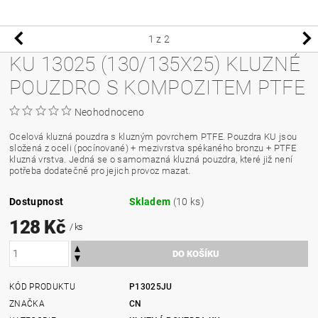
1
z 2
KU 13025 (130/135X25) KLUZNÉ
POUZDRO S KOMPOZITEM PTFE
Neohodnoceno
Ocelová kluzná pouzdra s kluzným povrchem PTFE. Pouzdra KU jsou
složená z oceli (pocínované) + mezivrstva spékaného bronzu + PTFE
kluzná vrstva. Jedná se o samomazná kluzná pouzdra, které již není
potřeba dodatečně pro jejich provoz mazat.
Dostupnost
Skladem
(10 ks)
128 Kč
/ ks
KÓD PRODUKTU
P13025JU
ZNAČKA
CN