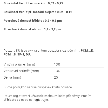
Součinitel tření f bez mazání : 0,02 - 0,25
Součinitel tření f při mazání olejem : 0,02 - 0,12
Povrchová drsnost hřídele : 0,2 - 0,8 μm
Povrchová drsnost otvoru : 1,8 - 3,2 μm
Pouzdra KU jsou ekvivalentem pouzder s označením :
PCM...E,
PCM...B, SF-1, DU,
Vnitřní průměr (mm)
130
Venkovní průměr (mm)
135
Délka (mm)
25
Buďte první, kdo napíše příspěvek k této položce.
Pouze registrovaní uživatelé mohou vkládat příspěvky. Prosím
přihlaste se
nebo se
registrujte
.