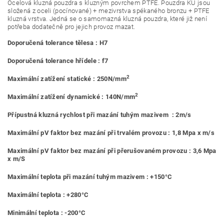
Ocelová kluzná pouzdra s kluzným povrchem PTFE. Pouzdra KU jsou
složená z oceli (pocínované) + mezivrstva spékaného bronzu + PTFE
kluzná vrstva. Jedná se o samomazná kluzná pouzdra, které již není
potřeba dodatečně pro jejich provoz mazat.
Doporučená tolerance tělesa : H7
Doporučená tolerance hřídele : f7
2
Maximální zatížení statické : 250N/mm
2
Maximální zatížení dynamické : 140N/mm
Přípustná kluzná rychlost při mazání tuhým mazivem : 2m/s
Maximální pV faktor bez mazání při trvalém provozu : 1,8 Mpa x m/s
Maximální pV faktor bez mazání při přerušovaném provozu : 3,6 Mpa
x m/S
Maximální teplota při mazání tuhým mazivem : +150°C
Maximální teplota : +280°C
Minimální teplota : -200°C