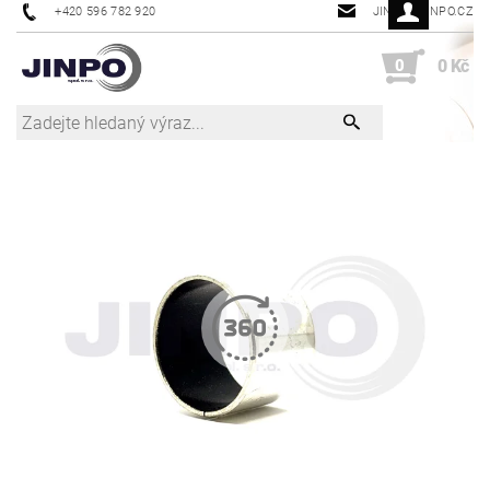
+420 596 782 920
JINPO@JINPO.CZ
0
0 Kč