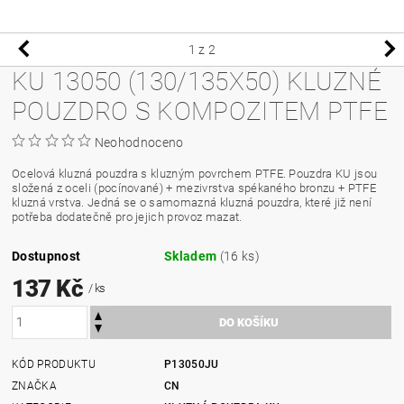
1
z 2
KU 13050 (130/135X50) KLUZNÉ
POUZDRO S KOMPOZITEM PTFE
Neohodnoceno
Ocelová kluzná pouzdra s kluzným povrchem PTFE. Pouzdra KU jsou
složená z oceli (pocínované) + mezivrstva spékaného bronzu + PTFE
kluzná vrstva. Jedná se o samomazná kluzná pouzdra, které již není
potřeba dodatečně pro jejich provoz mazat.
Dostupnost
Skladem
(16 ks)
137 Kč
/ ks
KÓD PRODUKTU
P13050JU
ZNAČKA
CN