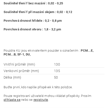
Součinitel tření f bez mazání : 0,02 - 0,25
Součinitel tření f při mazání olejem : 0,02 - 0,12
Povrchová drsnost hřídele : 0,2 - 0,8 μm
Povrchová drsnost otvoru : 1,8 - 3,2 μm
Pouzdra KU jsou ekvivalentem pouzder s označením :
PCM...E,
PCM...B, SF-1, DU,
Vnitřní průměr (mm)
130
Venkovní průměr (mm)
135
Délka (mm)
50
Buďte první, kdo napíše příspěvek k této položce.
Pouze registrovaní uživatelé mohou vkládat příspěvky. Prosím
přihlaste se
nebo se
registrujte
.