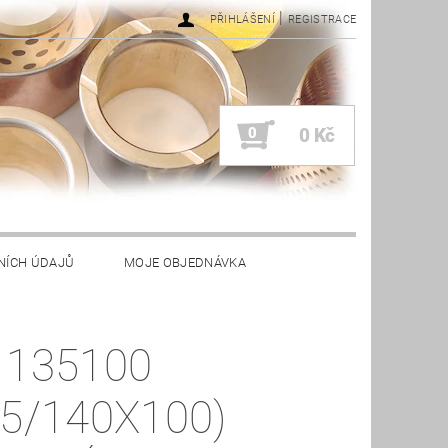
|
PŘIHLÁŠENÍ
REGISTRACE
0
0 Kč
NÍCH ÚDAJŮ
MOJE OBJEDNÁVKA
 135100
35/140X100)