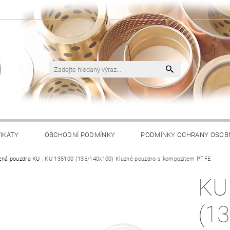
FIKÁTY
OBCHODNÍ PODMÍNKY
PODMÍNKY OCHRANY OSOB
zná pouzdra KU
KU 135100 (135/140x100) Kluzné pouzdro s kompozitem PTFE
KU
(1