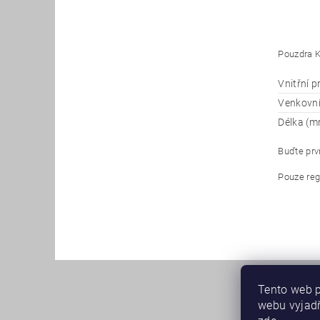
Pouzdra K
Vnitřní 
Venkovn
Délka (m
Buďte prvn
Pouze reg
Tento web p
webu vyjadř