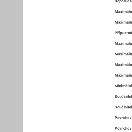
Doporučen
Maximální
Maximáln
Přípustná
Maximální
Maximální
Maximální
Maximální
Minimální
Součinitel
Součinitel
Povrchová
Povrchová