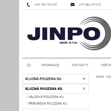
+420 596 782 920
JINPO@JINPO.CZ
INFORMACE
KONTAKTY
CERTI
Domů
Klu
KLUZNÁ POUZDRA DU
KLUZNÁ POUZDRA KU
VÁLCOVÁ POUZDRA KU
PŘIRUBOVÁ POUZDRA KU