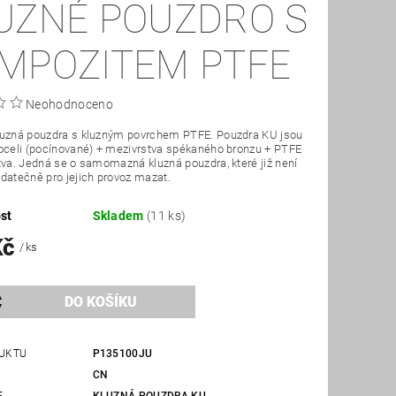
UZNÉ POUZDRO S
MPOZITEM PTFE
Neohodnoceno
luzná pouzdra s kluzným povrchem PTFE. Pouzdra KU jsou
oceli (pocínované) + mezivrstva spékaného bronzu + PTFE
tva. Jedná se o samomazná kluzná pouzdra, které již není
datečně pro jejich provoz mazat.
st
Skladem
(11 ks)
Kč
/ ks
UKTU
P135100JU
CN