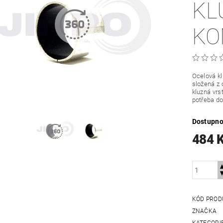
KL
KO
Ocelová k
složená z 
kluzná vrs
potřeba do
Dostupno
484 
KÓD PROD
ZNAČKA