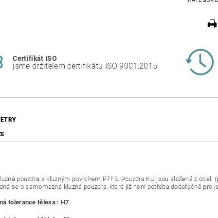
KATEGORI
Certifikát ISO
jsme držitelem certifikátu ISO 9001:2015
ETRY
ZE
luzná pouzdra s kluzným povrchem PTFE. Pouzdra KU jsou složená z oceli 
edná se o samomazná kluzná pouzdra, které již není potřeba dodatečně pro j
á tolerance tělesa : H7