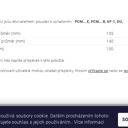
U jsou ekvivalentem pouzder s označením :
PCM...E, PCM...B, SF-1, DU,
průměr (mm)
135
í průměr (mm)
140
m)
100
í, kdo napíše příspěvek k této položce.
istrovaní uživatelé mohou vkládat příspěvky. Prosím
přihlaste se
nebo se
re
oužívá soubory cookie. Dalším procházením tohoto
S
ujete souhlas s jejich používáním.. Více informací