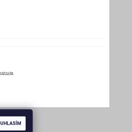
gistrujte
.
OUHLASÍM