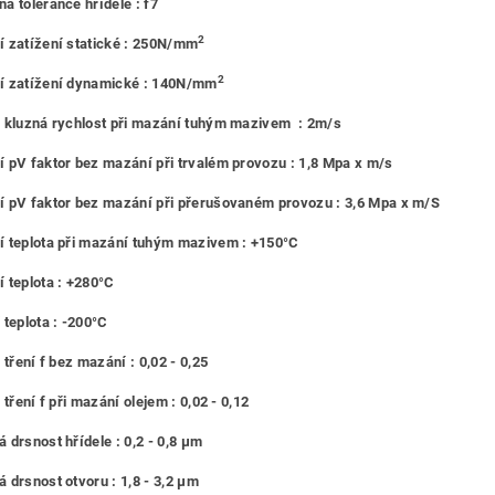
á tolerance hřídele : f7
2
 zatížení statické : 250N/mm
2
í zatížení dynamické : 140N/mm
 kluzná rychlost při mazání tuhým mazivem : 2m/s
 pV faktor bez mazání při trvalém provozu : 1,8 Mpa x m/s
 pV faktor bez mazání při přerušovaném provozu : 3,6 Mpa x m/S
 teplota při mazání tuhým mazivem : +150°C
 teplota : +280°C
 teplota : -200°C
 tření f bez mazání : 0,02 - 0,25
 tření f při mazání olejem : 0,02 - 0,12
 drsnost hřídele : 0,2 - 0,8 μm
 drsnost otvoru : 1,8 - 3,2 μm