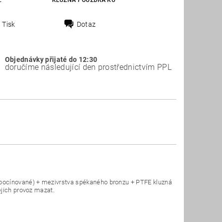
E
KLUZNÁ POUZDRA KU
Tisk
Dotaz
Objednávky přijaté do 12:30
doručíme následující den prostřednictvím PPL
(pocínované) + mezivrstva spékaného bronzu + PTFE kluzná
ejich provoz mazat.