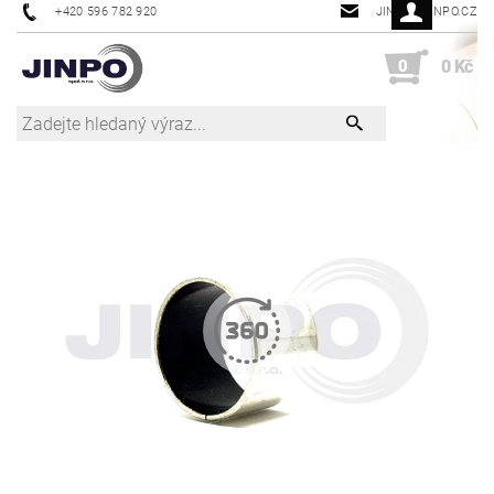
+420 596 782 920
JINPO@JINPO.CZ
0
0 Kč