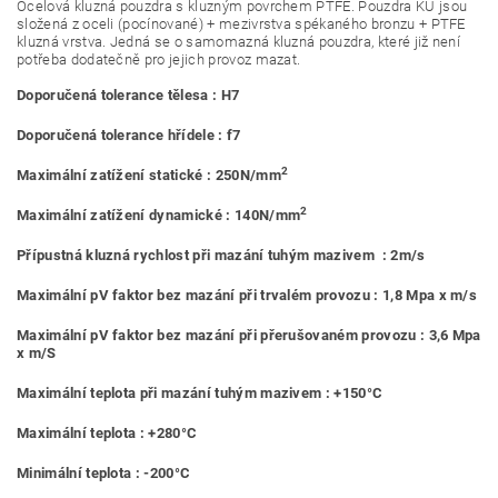
Ocelová kluzná pouzdra s kluzným povrchem PTFE. Pouzdra KU jsou
složená z oceli (pocínované) + mezivrstva spékaného bronzu + PTFE
kluzná vrstva. Jedná se o samomazná kluzná pouzdra, které již není
potřeba dodatečně pro jejich provoz mazat.
Doporučená tolerance tělesa : H7
Doporučená tolerance hřídele : f7
2
Maximální zatížení statické : 250N/mm
2
Maximální zatížení dynamické : 140N/mm
Přípustná kluzná rychlost při mazání tuhým mazivem : 2m/s
Maximální pV faktor bez mazání při trvalém provozu : 1,8 Mpa x m/s
Maximální pV faktor bez mazání při přerušovaném provozu : 3,6 Mpa
x m/S
Maximální teplota při mazání tuhým mazivem : +150°C
Maximální teplota : +280°C
Minimální teplota : -200°C