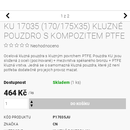
1
z 2
KU 17035 (170/175X35) KLUZNÉ
POUZDRO S KOMPOZITEM PTFE
Neohodnoceno
Ocelová kluzná pouzdra s kluzným povrchem PTFE. Pouzdra KU jsou
složená z oceli (pocínované) + mezivrstva spékaného bronzu + PTFE
kluzná vrstva. Jedná se o samomazná kluzná pouzdra, které již není
potřeba dodatečně pro jejich provoz mazat.
Dostupnost
Skladem
(1 ks)
464 Kč
/ ks
KÓD PRODUKTU
P17035JU
ZNAČKA
CN