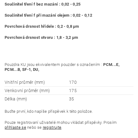
Součinitel tření f bez mazání : 0,02 - 0,25
Součinitel tření f při mazání olejem : 0,02 - 0,12
Povrchová drsnost hřídele : 0,2 - 0,8 μm
Povrchová drsnost otvoru : 1,8 - 3,2 μm
Pouzdra KU jsou ekvivalentem pouzder s označením :
PCM...E,
PCM...B, SF-1, DU,
Vnitřní průměr (mm)
170
Venkovní průměr (mm)
175
Délka (mm)
35
Buďte první, kdo napíše příspěvek k této položce.
Pouze registrovaní uživatelé mohou vkládat příspěvky. Prosím
přihlaste se
nebo se
registrujte
.