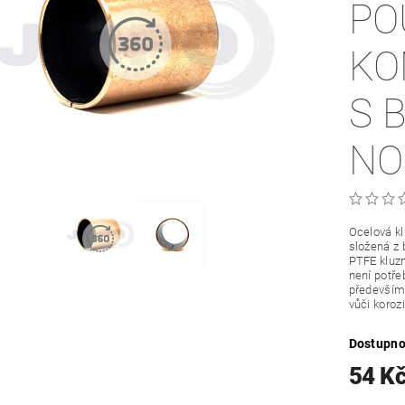
PO
KO
S 
NO
Ocelová k
složená z 
PTFE kluzn
není potře
především 
vůči korozi
Dostupno
54 K