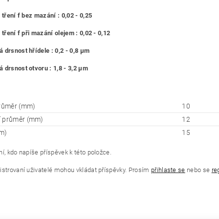
 tření f bez mazání : 0,02 - 0,25
 tření f při mazání olejem : 0,02 - 0,12
 drsnost hřídele : 0,2 - 0,8 μm
 drsnost otvoru : 1,8 - 3,2 μm
průměr (mm)
10
í průměr (mm)
12
m)
15
í, kdo napíše příspěvek k této položce.
istrovaní uživatelé mohou vkládat příspěvky. Prosím
přihlaste se
nebo se
re