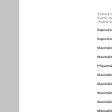
Ocelová k
kluzná vr
vhodná do
Doporučen
Doporučen
Maximální
Maximáln
Přípustná
Maximální
Maximální
Maximální
Maximální
Minimální