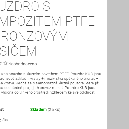
UZDRO S
MPOZITEM PTFE
BRONZOVÝM
SIČEM
Neohodnoceno
luzná pouzdra s kluzným povrchem PTFE. Pouzdra KUB jsou
bronzové základní vrstvy + mezivrstva spékaného bronzu +
á vrstva. Jedná se o samomazná kluzná pouzdra, které již
ba dodatečně pro jejich provoz mazat. Pouzdro KUB jsou
vhodná do vlhkého prostředí, vzhledem ke své odolnosti
.
st
Skladem
(25 ks)
č
/ ks