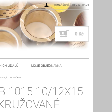
|
PŘIHLÁŠENÍ
REGISTRACE
0
0 Kč
NÍCH ÚDAJŮ
MOJE OBJEDNÁVKA
onzovým nosičem
B 1015 10/12X15
KRUŽOVANÉ