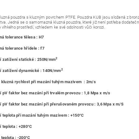
luzná pouzdra s kluzným povrchem PTFE. Pouzdra KUB jsou složená z bronz
stva. Jedná se o samomazná kluzná pouzdra, které již není potřeba dodateč
 vlhkého prostředí, vzhledem ke své odolnosti vůči korozi.
á tolerance tělesa : H7
á tolerance hřídele : f7
2
 zatížení statické : 250N/mm
2
í zatížení dynamické : 140N/mm
 kluzná rychlost při mazání tuhým mazivem : 2m/s
 pV faktor bez mazání při trvalém provozu : 1,8 Mpa x m/s
 pV faktor bez mazání při přerušovaném provozu : 3,6 Mpa x m/S
 teplota při mazání tuhým mazivem : +150°C
 teplota : +280°C
 teplota : -200°C