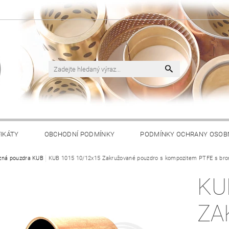
FIKÁTY
OBCHODNÍ PODMÍNKY
PODMÍNKY OCHRANY OSOB
zná pouzdra KUB
KUB 1015 10/12x15 Zakružované pouzdro s kompozitem PTFE s br
KU
ZA