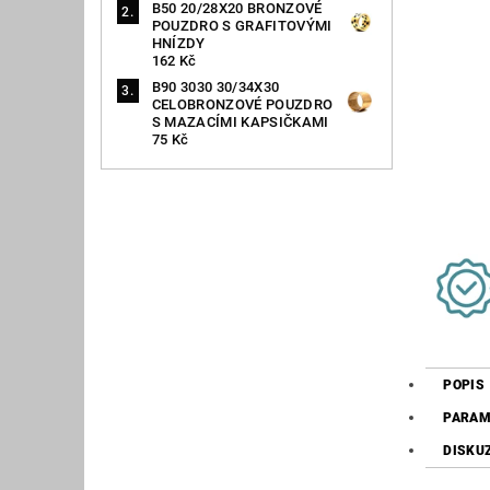
B50 20/28X20 BRONZOVÉ
POUZDRO S GRAFITOVÝMI
HNÍZDY
162 Kč
B90 3030 30/34X30
CELOBRONZOVÉ POUZDRO
S MAZACÍMI KAPSIČKAMI
75 Kč
POPIS
PARAM
DISKU