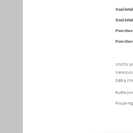
Součinitel
Součinitel
Povrchová
Povrchová
Vnitřní 
Venkovn
Délka (m
Buďte prvn
Pouze reg