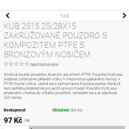
1
z 2
KUB 2515 25/28X15
ZAKRUŽOVANÉ POUZDRO S
KOMPOZITEM PTFE S
BRONZOVÝM NOSIČEM
Neohodnoceno
Ocelová kluzná pouzdra s kluzným povrchem PTFE. Pouzdra KUB jsou
složená z bronzové základní vrstvy + mezivrstva spékaného bronzu +
PTFE kluzná vrstva. Jedná se o samomazná kluzná pouzdra, které již
není potřeba dodatečně pro jejich provoz mazat. Pouzdro KUB jsou
především vhodná do vlhkého prostředí, vzhledem ke své odolnosti
vůči korozi.
Dostupnost
Skladem
(54 ks)
97 Kč
/ ks