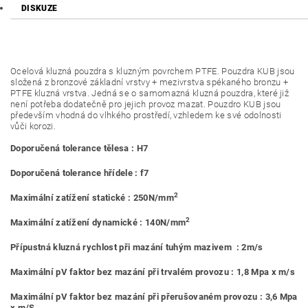
DISKUZE
Ocelová kluzná pouzdra s kluzným povrchem PTFE. Pouzdra KUB jsou
složená z bronzové základní vrstvy + mezivrstva spékaného bronzu +
PTFE kluzná vrstva. Jedná se o samomazná kluzná pouzdra, které již
není potřeba dodatečně pro jejich provoz mazat. Pouzdro KUB jsou
především vhodná do vlhkého prostředí, vzhledem ke své odolnosti
vůči korozi.
Doporučená tolerance tělesa : H7
Doporučená tolerance hřídele : f7
2
Maximální zatížení statické : 250N/mm
2
Maximální zatížení dynamické : 140N/mm
Přípustná kluzná rychlost při mazání tuhým mazivem : 2m/s
Maximální pV faktor bez mazání při trvalém provozu : 1,8 Mpa x m/s
Maximální pV faktor bez mazání při přerušovaném provozu : 3,6 Mpa
x m/S