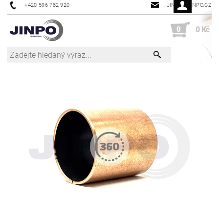
+420 596 782 920
JINPO@JINPO.CZ
0
0 Kč