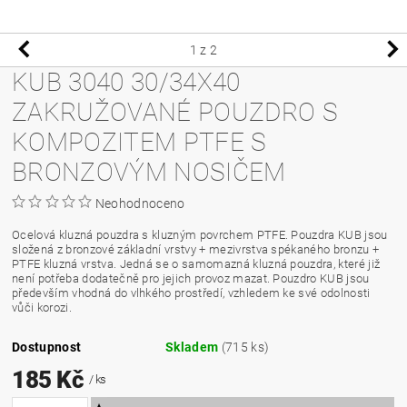
1
z 2
KUB 3040 30/34X40
ZAKRUŽOVANÉ POUZDRO S
KOMPOZITEM PTFE S
BRONZOVÝM NOSIČEM
Neohodnoceno
Ocelová kluzná pouzdra s kluzným povrchem PTFE. Pouzdra KUB jsou
složená z bronzové základní vrstvy + mezivrstva spékaného bronzu +
PTFE kluzná vrstva. Jedná se o samomazná kluzná pouzdra, které již
není potřeba dodatečně pro jejich provoz mazat. Pouzdro KUB jsou
především vhodná do vlhkého prostředí, vzhledem ke své odolnosti
vůči korozi.
Dostupnost
Skladem
(715 ks)
185 Kč
/ ks