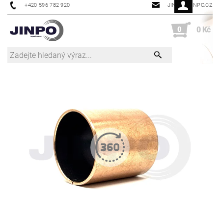
+420 596 782 920
JINPO@JINPO.CZ
0
0 Kč