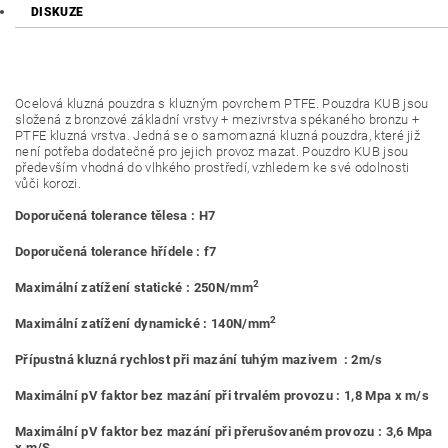
DISKUZE
Ocelová kluzná pouzdra s kluzným povrchem PTFE. Pouzdra KUB jsou
složená z bronzové základní vrstvy + mezivrstva spékaného bronzu +
PTFE kluzná vrstva. Jedná se o samomazná kluzná pouzdra, které již
není potřeba dodatečně pro jejich provoz mazat. Pouzdro KUB jsou
především vhodná do vlhkého prostředí, vzhledem ke své odolnosti
vůči korozi.
Doporučená tolerance tělesa : H7
Doporučená tolerance hřídele : f7
2
Maximální zatížení statické : 250N/mm
2
Maximální zatížení dynamické : 140N/mm
Přípustná kluzná rychlost při mazání tuhým mazivem : 2m/s
Maximální pV faktor bez mazání při trvalém provozu : 1,8 Mpa x m/s
Maximální pV faktor bez mazání při přerušovaném provozu : 3,6 Mpa
x m/S