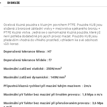
DISKUZE
Ocelová kluzná pouzdra s kluzným povrchem PTFE. Pouzdra KUB jsou
složená z bronzové základní vrstvy + mezivrstva spékaného bronzu +
PTFE kluzná vrstva. Jedná se o samomazná kluzná pouzdra, které již
není potřeba dodatečně pro jejich provoz mazat. Pouzdro KUB jsou
především vhodná do vlhkého prostředí, vzhledem ke své odolnosti
vůči korozi.
Doporučená tolerance tělesa : H7
Doporučená tolerance hřídele : f7
2
Maximální zatížení statické : 250N/mm
2
Maximální zatížení dynamické : 140N/mm
Přípustná kluzná rychlost při mazání tuhým mazivem : 2m/s
Maximální pV faktor bez mazání při trvalém provozu : 1,8 Mpa x m/s
Maximální pV faktor bez mazání při přerušovaném provozu : 3,6 Mpa
x m/S