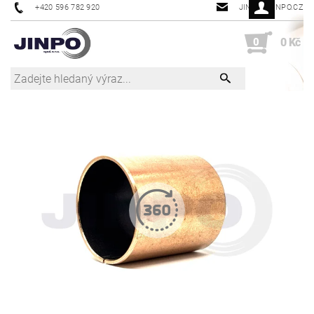
+420 596 782 920
JINPO@JINPO.CZ
0
0 Kč