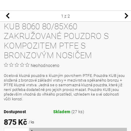
1
z 2
KUB 8060 80/85X60
ZAKRUŽOVANÉ POUZDRO S
KOMPOZITEM PTFE S
BRONZOVÝM NOSIČEM
Neohodnoceno
Ocelová kluzná pouzdra s kluzným povrchem PTFE. Pouzdra KUB jsou
složená z bronzové základní vrstvy + mezivrstva spékaného bronzu +
PTFE kluzná vrstva. Jedná se o samomazná kluzná pouzdra, které již
není potřeba dodatečně pro jejich provoz mazat. Pouzdro KUB jsou
především vhodná do vlhkého prostředí, vzhledem ke své odolnosti
vůči korozi.
Dostupnost
Skladem
(27 ks)
875 Kč
/ ks