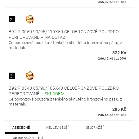
455,37 Kč
bez DPH
2.
B92 P 9050 90/95/110X50 CELOBRONZOVÉ POUZDRO
PERFOROVANÉ
–
NA DOTAZ
Celobronzová pouzdra z tenkého slinutého bronzového pásu, z
materiálu...
322 Kč
266,12 Kč
bez DPH
3.
B92 P 8540 85/90/105X40 CELOBRONZOVÉ POUZDRO
PERFOROVANÉ
–
SKLADEM
Celobronzová pouzdra z tenkého slinutého bronzového pásu, z
materiálu...
285 Kč
235,54 Kč
bez DPH
ABECEDNĚ
NEJLEVNĚJŠÍ
NEJDRAŽŠÍ
NEJPRODÁVANĚJŠÍ