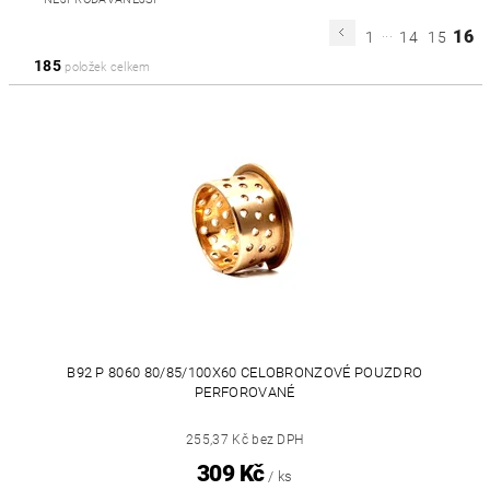
...
16
1
14
15
185
položek celkem
B92 P 8060 80/85/100X60 CELOBRONZOVÉ POUZDRO
PERFOROVANÉ
255,37 Kč bez DPH
309 Kč
/ ks