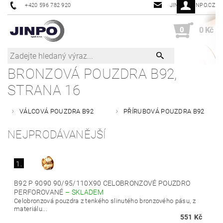
+420 596 782 920
JINPO@JINPO.CZ
0
0 Kč
BRONZOVÁ POUZDRA B92
,
STRANA 16
VÁLCOVÁ POUZDRA B92
PŘÍRUBOVÁ POUZDRA B92
NEJPRODÁVANĚJŠÍ
1.
B92 P 9090 90/95/110X90 CELOBRONZOVÉ POUZDRO
PERFOROVANÉ
–
SKLADEM
Celobronzová pouzdra z tenkého slinutého bronzového pásu, z
materiálu...
551 Kč