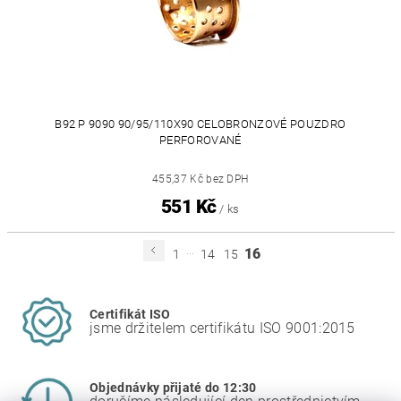
B92 P 9090 90/95/110X90 CELOBRONZOVÉ POUZDRO
PERFOROVANÉ
455,37 Kč bez DPH
551 Kč
/ ks
...
16
1
14
15
Certifikát ISO
jsme držitelem certifikátu ISO 9001:2015
Objednávky přijaté do 12:30