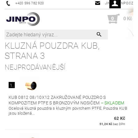
+420 596 782 920
JINPO@JINPO.CZ
0
0 Kč
KLUZNÁ POUZDRA KUB
,
STRANA 3
NEJPRODÁVANĚJŠÍ
1.
KUB 0812 08/10X12 ZAKRUŽOVANÉ POUZDRO S
KOMPOZITEM PTFE S BRONZOVÝM NOSIČEM
–
SKLADEM
Ocelová kluzná pouzdra s kluzným povrchem PTFE. Pouzdra KUB
jsou složená...
62 Kč
51,24 Kč
bez DPH