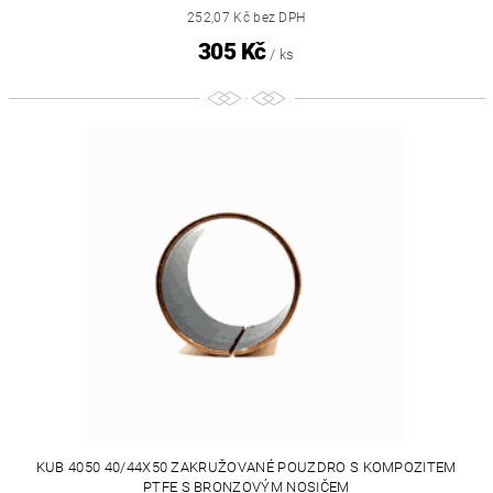
252,07 Kč bez DPH
305 Kč
/ ks
KUB 4050 40/44X50 ZAKRUŽOVANÉ POUZDRO S KOMPOZITEM
PTFE S BRONZOVÝM NOSIČEM