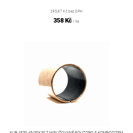
295,87 Kč bez DPH
358 Kč
/ ks
KUB 4530 45/50X30 ZAKRUŽOVANÉ POUZDRO S KOMPOZITEM