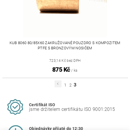
KUB 8060 80/85X60 ZAKRUŽOVANÉ POUZDRO S KOMPOZITEM
PTFE S BRONZOVÝM NOSIČEM
723,14 Kč bez DPH
875 Kč
/ ks
3
1
2
Certifikát ISO
jsme držitelem certifikátu ISO 9001:2015
Objednávky přijaté do 12:30