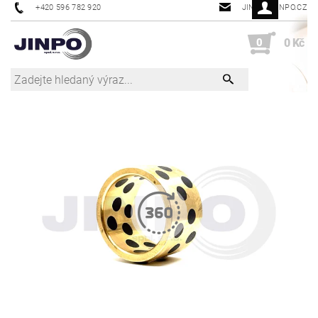
+420 596 782 920
JINPO@JINPO.CZ
0
0 Kč