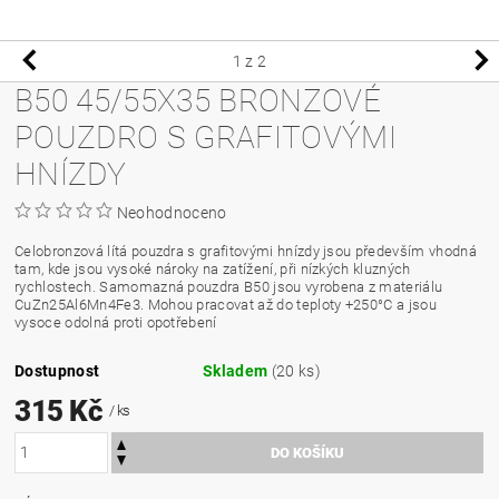
1
z 2
B50 45/55X35 BRONZOVÉ
POUZDRO S GRAFITOVÝMI
HNÍZDY
Neohodnoceno
Celobronzová lítá pouzdra s grafitovými hnízdy jsou především vhodná
tam, kde jsou vysoké nároky na zatížení, při nízkých kluzných
rychlostech. Samomazná pouzdra B50 jsou vyrobena z materiálu
CuZn25Al6Mn4Fe3. Mohou pracovat až do teploty +250°C a jsou
vysoce odolná proti opotřebení
Dostupnost
Skladem
(20 ks)
315 Kč
/ ks