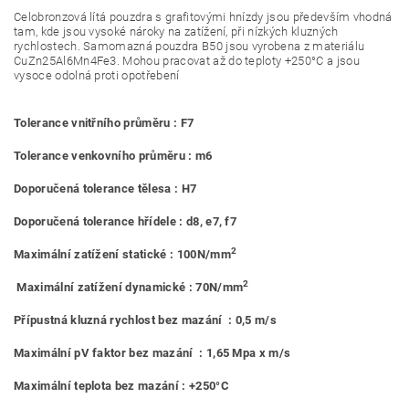
Celobronzová lítá pouzdra s grafitovými hnízdy jsou především vhodná
tam, kde jsou vysoké nároky na zatížení, při nízkých kluzných
rychlostech. Samomazná pouzdra B50 jsou vyrobena z materiálu
CuZn25Al6Mn4Fe3. Mohou pracovat až do teploty +250°C a jsou
vysoce odolná proti opotřebení
Tolerance vnitřního průměru : F7
Tolerance venkovního průměru : m6
Doporučená tolerance tělesa : H7
Doporučená tolerance hřídele : d8, e7, f7
2
Maximální zatížení statické : 100N/mm
2
Maximální zatížení dynamické : 70N/mm
Přípustná kluzná rychlost bez mazání : 0,5 m/s
Maximální pV faktor bez mazání : 1,65 Mpa x m/s
Maximální teplota bez mazání : +250°C