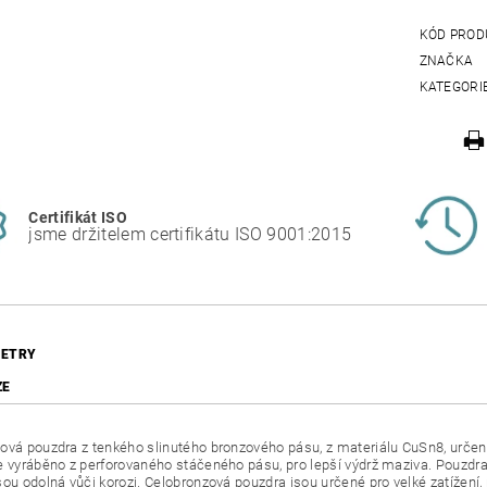
KÓD PROD
ZNAČKA
KATEGORI
Certifikát ISO
jsme držitelem certifikátu ISO 9001:2015
ETRY
ZE
ová pouzdra z tenkého slinutého bronzového pásu, z materiálu CuSn8, urč
e vyráběno z perforovaného stáčeného pásu, pro lepší výdrž maziva. Pouzdra
sou odolná vůči korozi. Celobronzová pouzdra jsou určené pro velké zatížení,