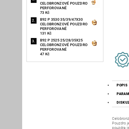
CELOBRONZOVÉ POUZDRO
PERFOROVANÉ
73 Kč
B92 P 3530 35/39/47X30
CELOBRONZOVÉ POUZDRO
PERFOROVANÉ
131 Kč
B92 P 2525 25/28/35X25
CELOBRONZOVÉ POUZDRO
PERFOROVANÉ
47 Kč
POPIS
PARAM
DISKU
Celobronz
Pouzdro j
pouzdra j