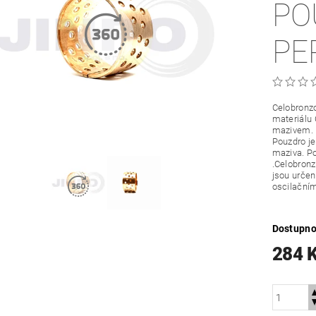
PO
PE
Celobronzo
materiálu
mazivem.
Pouzdro je
maziva. Po
.Celobronz
jsou určené
oscilační
Dostupno
284 