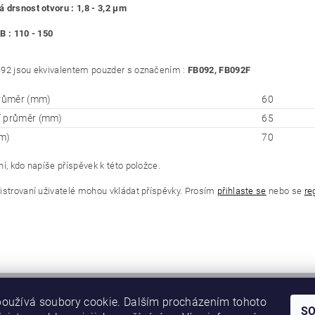
 drsnost otvoru : 1,8 - 3,2 μm
B : 110 - 150
92 jsou ekvivalentem pouzder s označením :
FB092, FB092F
průměr (mm)
60
í průměr (mm)
65
m)
70
í, kdo napíše příspěvek k této položce.
istrovaní uživatelé mohou vkládat příspěvky. Prosím
přihlaste se
nebo se
re
oužívá soubory cookie. Dalším procházením tohoto
S