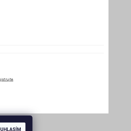
gistrujte
.
OUHLASÍM