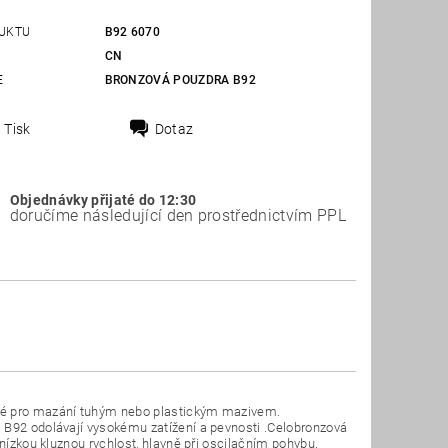
UKTU
B92 6070
CN
E
BRONZOVÁ POUZDRA B92
Tisk
Dotaz
Objednávky přijaté do 12:30
doručíme následující den prostřednictvím PPL
ené pro mazání tuhým nebo plastickým mazivem.
 B92 odolávají vysokému zatížení a pevnosti .Celobronzová
 nízkou kluznou rychlost, hlavně při oscilačním pohybu.