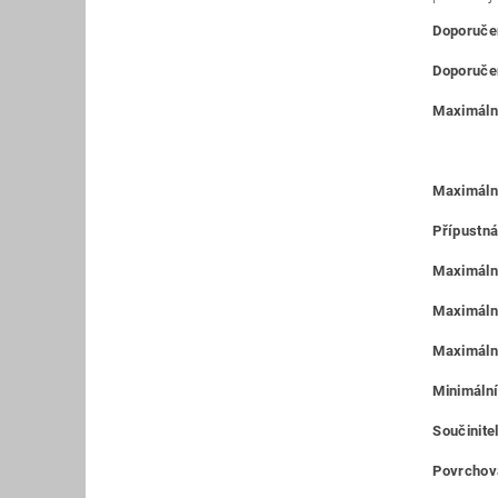
Doporučen
Doporučen
Maximální
Maximáln
Přípustná
Maximální
Maximální
Maximální
Minimální
Součinitel
Povrchová