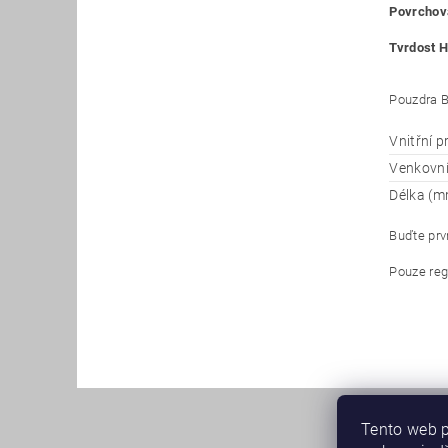
Povrchová
Tvrdost H
Pouzdra B
Vnitřní 
Venkovn
Délka (m
Buďte prvn
Pouze reg
Tento web p