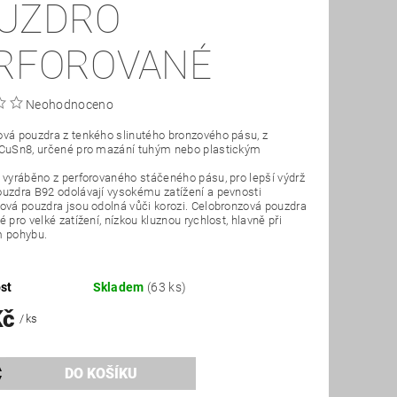
UZDRO
RFOROVANÉ
Neohodnoceno
vá pouzdra z tenkého slinutého bronzového pásu, z
 CuSn8, určené pro mazání tuhým nebo plastickým
 vyráběno z perforovaného stáčeného pásu, pro lepší výdrž
uzdra B92 odolávají vysokému zatížení a pevnosti
ová pouzdra jsou odolná vůči korozi. Celobronzová pouzdra
 pro velké zatížení, nízkou kluznou rychlost, hlavně při
m pohybu.
st
Skladem
(63 ks)
Kč
/ ks