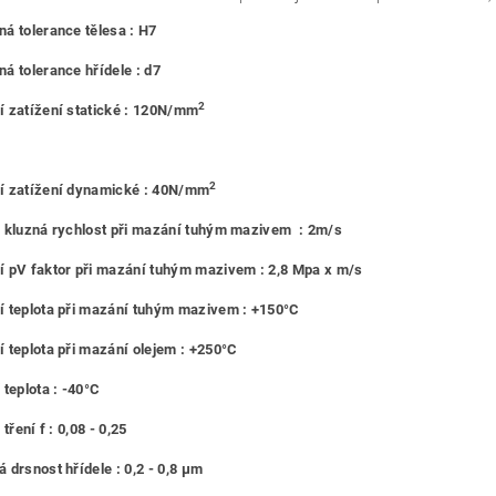
á tolerance tělesa : H7
á tolerance hřídele : d7
2
 zatížení statické : 120N/mm
2
í zatížení dynamické : 40N/mm
 kluzná rychlost při mazání tuhým mazivem : 2m/s
 pV faktor při mazání tuhým mazivem : 2,8 Mpa x m/s
 teplota při mazání tuhým mazivem : +150°C
 teplota při mazání olejem : +250°C
 teplota : -40°C
 tření f : 0,08 - 0,25
 drsnost hřídele : 0,2 - 0,8 μm