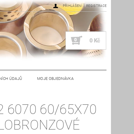
|
PŘIHLÁŠENÍ
REGISTRACE
0
0 Kč
NÍCH ÚDAJŮ
MOJE OBJEDNÁVKA
2 6070 60/65X70
LOBRONZOVÉ