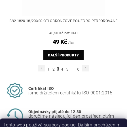
B92 1820 18/20X20 CELOBRONZOVÉ POUZDRO PERFOROVANÉ
40,50 Kč bez DPH
49 Kč
/ ks
DALŠÍ PRODUKTY
...
3
1
2
4
5
16
Certifikát ISO
jsme držitelem certifikátu ISO 9001:2015
Objednávky přijaté do 12:30
doručíme následující den prostřednictvím
PPL
Tento web používá soubory cookie. Dalším procházením