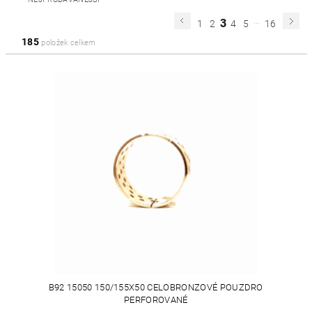
...
3
1
2
4
5
16
185
položek celkem
B92 15050 150/155X50 CELOBRONZOVÉ POUZDRO
PERFOROVANÉ