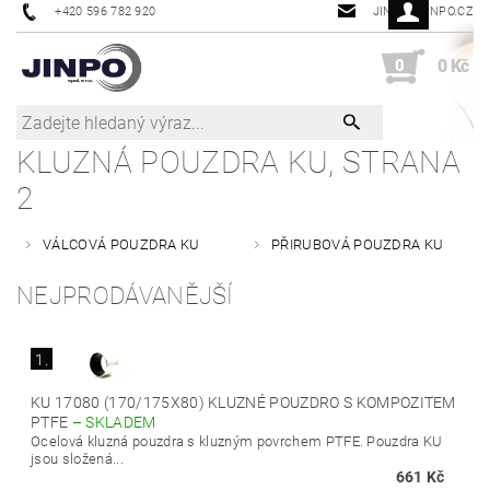
+420 596 782 920
JINPO@JINPO.CZ
0
0 Kč
KLUZNÁ POUZDRA KU
, STRANA
2
VÁLCOVÁ POUZDRA KU
PŘIRUBOVÁ POUZDRA KU
NEJPRODÁVANĚJŠÍ
1.
KU 17080 (170/175X80) KLUZNÉ POUZDRO S KOMPOZITEM
PTFE
–
SKLADEM
Ocelová kluzná pouzdra s kluzným povrchem PTFE. Pouzdra KU
jsou složená...
661 Kč