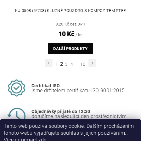
KU 0508 (5/7X8) KLUZNÉ POUZDRO S KOMPOZITEM PTFE
8,26 Kč bez DPH
10 Kč
/ ks
DALŠÍ PRODUKTY
...
2
1
3
4
10
Certifikát ISO
jsme držitelem certifikátu ISO 9001:2015
Objednávky přijaté do 12:30
doručíme následující den prostřednictvím
PPL
Tento web používá soubory cookie. Dalším procházením
tohoto webu vyjadřujete souhlas s jejich používáním..
Více informací
zde
.