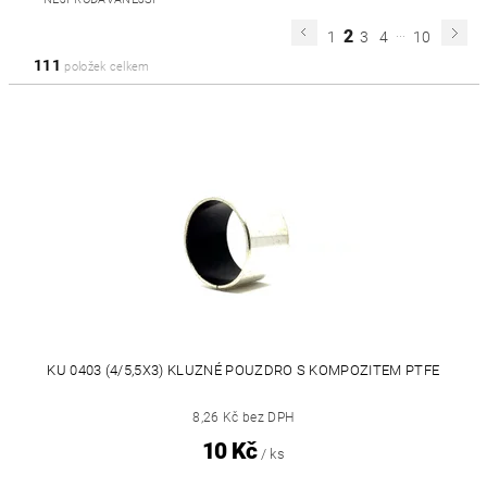
...
2
1
3
4
10
111
položek celkem
KU 0403 (4/5,5X3) KLUZNÉ POUZDRO S KOMPOZITEM PTFE
8,26 Kč bez DPH
10 Kč
/ ks